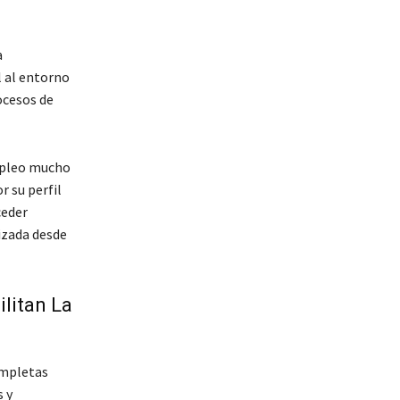
a
l al entorno
ocesos de
mpleo mucho
 su perfil
ceder
izada desde
litan La
ompletas
 y