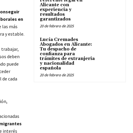
referente legal en
Alicante con
experiencia y
onseguir
resultados
aborales en
garantizados
e las más
20 de febrero de 2025
a y estable.
Lucía Cremades
Abogados en Alicante:
trabajar,
Tu despacho de
confianza para
asos deben
trámites de extranjeria
y nacionalidad
zado puede
española
ceder
20 de febrero de 2025
l de cada
ión,
lacionadas
nmigrantes
e interés