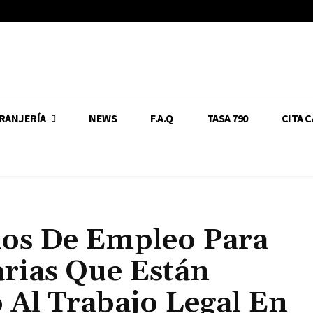
RANJERÍA
NEWS
F.A.Q
TASA 790
CITA 
hos De Empleo Para
rias Que Están
o Al Trabajo Legal En