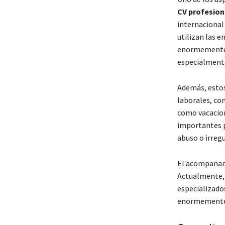
CV profesion
internacional
utilizan las 
enormemente l
especialmente
Además, estos
laborales, co
como vacacion
importantes p
abuso o irregu
El acompañam
Actualmente, 
especializados
enormemente 