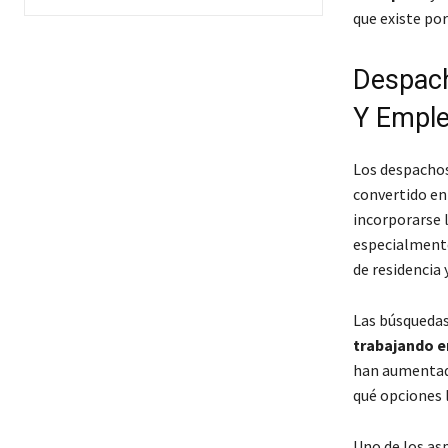
que existe por
Despach
Y Emple
Los despacho
convertido en
incorporarse 
especialmente
de residencia 
Las búsqueda
trabajando e
han aumentad
qué opciones 
Uno de los as