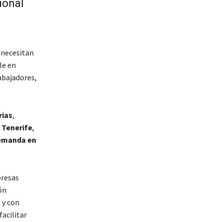
ional
 necesitan
le en
abajadores,
rias
,
 Tenerife
,
emanda en
presas
ón
 y con
acilitar