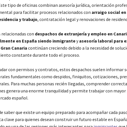
ste tipo de oficinas combinan asesoría jurídica, orientación profe
ental para facilitar procesos relacionados con
arraigo social en
sidencia y trabajo
, contratación legal y renovaciones de residenc
 relacionadas con
despachos de extranjería y empleo en Canar
almente en España siendo inmigrante
y
asesoría laboral para 
y Gran Canaria
continúan creciendo debido a la necesidad de soluc
ento constante durante todo el proceso.
dar con permisos y contratos, estos despachos suelen informar 
rales fundamentales como despidos, finiquitos, cotizaciones, pre
rales. Para muchas personas recién llegadas, comprender correc
nes genera una enorme tranquilidad y permite trabajar con mayor
rcado español.
de saber que existe un equipo preparado para acompañar cada paso
ta clave para quienes desean construir un futuro estable en España
ido en una de las regiones más interesantes para
inmigrantes
que 