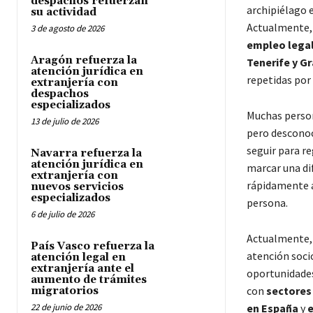
despachos refuerzan
archipiélago 
su actividad
Actualmente,
3 de agosto de 2026
empleo legal
Aragón refuerza la
Tenerife y G
atención jurídica en
repetidas por
extranjería con
despachos
especializados
Muchas person
13 de julio de 2026
pero desconoc
seguir para re
Navarra refuerza la
atención jurídica en
marcar una di
extranjería con
rápidamente a
nuevos servicios
especializados
persona.
6 de julio de 2026
Actualmente, 
País Vasco refuerza la
atención soci
atención legal en
extranjería ante el
oportunidades
aumento de trámites
con
sectores
migratorios
22 de junio de 2026
en España
y
e