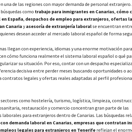
en una de las regiones con mayor demanda de personal extranjero.
 búsquedas como
trabajo para inmigrantes en Canarias
,
cómo c
 en España
,
despachos de empleo para extranjeros
,
ofertas l
ran Canaria
y
asesoría de extranjería laboral
se encuentran entr
 quienes desean acceder al mercado laboral español de forma segur
as llegan con experiencia, idiomas y una enorme motivación para 
en cómo funciona realmente el sistema laboral español o qué p
gularizar su situación. Por eso, contar con un despacho especiali
ferencia decisiva entre perder meses buscando oportunidades o ac
 contratos legales y ofertas reales adaptadas al perfil profesiona
sectores como hostelería, turismo, logística, limpieza, construcc
osanitaria, restauración y comercio concentran gran parte de las
 laborales para extranjeros dentro de Canarias. Las búsquedas re
 con demanda laboral en Canarias
,
empresas que contratan i
mpleos legales para extranjeros en Tenerife
reflejan el enorm