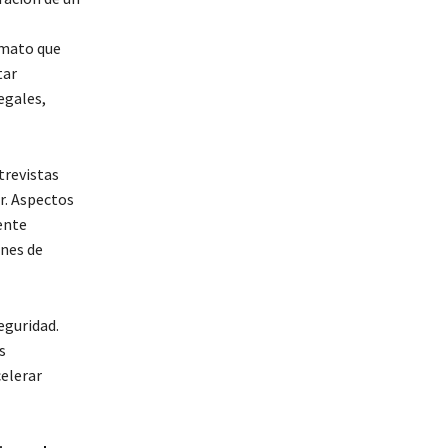
rmato que
tar
egales,
trevistas
r. Aspectos
ente
ones de
guridad.
s
celerar