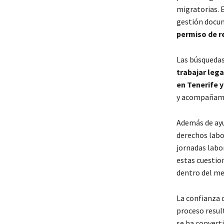
migratorias. E
gestión docum
permiso de re
Las búsquedas
trabajar leg
en Tenerife 
y acompañami
Además de ayu
derechos labo
jornadas labo
estas cuestio
dentro del me
La confianza 
proceso resul
se ha convert