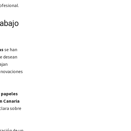
ofesional.
abajo
as
se han
ue desean
ajan
renovaciones
r papeles
an Canaria
lara sobre
ración de un