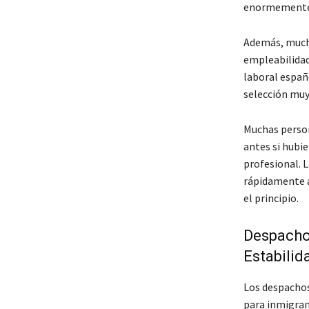
enormemente e
Además, mucha
empleabilidad
laboral españ
selección muy
Muchas perso
antes si hubi
profesional. L
rápidamente a
el principio.
Despachos
Estabilid
Los despachos
para inmigran