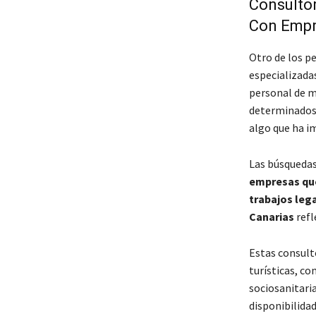
Consultor
Con Empr
Otro de los p
especializada
personal de m
determinados 
algo que ha i
Las búsquedas
empresas que
trabajos leg
Canarias
refl
Estas consult
turísticas, c
sociosanitari
disponibilida