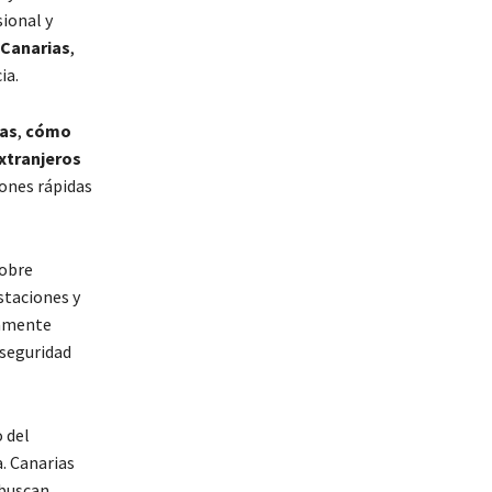
sional y
 Canarias
,
ia.
ias
,
cómo
extranjeros
iones rápidas
sobre
staciones y
tamente
 seguridad
 del
. Canarias
buscan