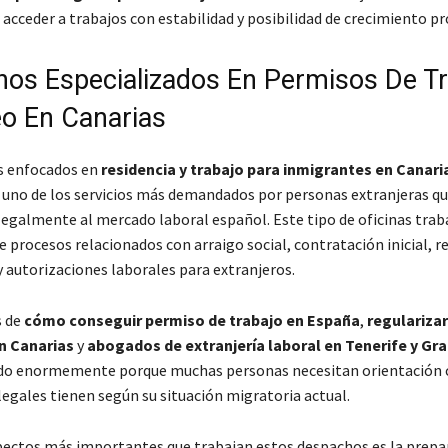
 acceder a trabajos con estabilidad y posibilidad de crecimiento pr
os Especializados En Permisos De Tr
o En Canarias
s enfocados en
residencia y trabajo para inmigrantes en Canari
 uno de los servicios más demandados por personas extranjeras q
legalmente al mercado laboral español. Este tipo de oficinas trab
 procesos relacionados con arraigo social, contratación inicial, 
y autorizaciones laborales para extranjeros.
s de
cómo conseguir permiso de trabajo en España
,
regulariza
n Canarias
y
abogados de extranjería laboral en Tenerife y Gr
o enormemente porque muchas personas necesitan orientación c
legales tienen según su situación migratoria actual.
pectos más importantes que trabajan estos despachos es la prepa