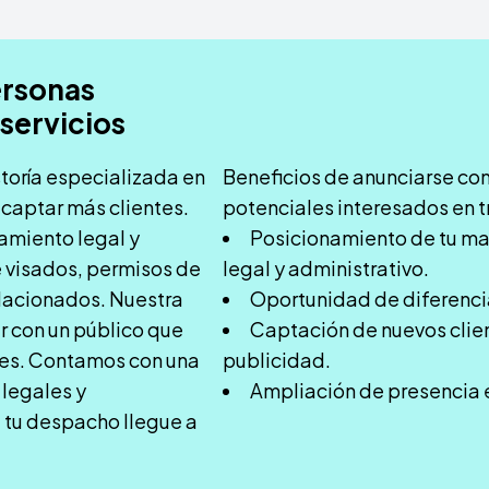
ersonas
servicios
toría especializada en
Beneficios de anunciarse con
 captar más clientes.
potenciales interesados en t
amiento legal y
Posicionamiento de tu ma
e visados, permisos de
legal y administrativo.
elacionados. Nuestra
Oportunidad de diferencia
r con un público que
Captación de nuevos clien
ces. Contamos con una
publicidad.
legales y
Ampliación de presencia e
 tu despacho llegue a