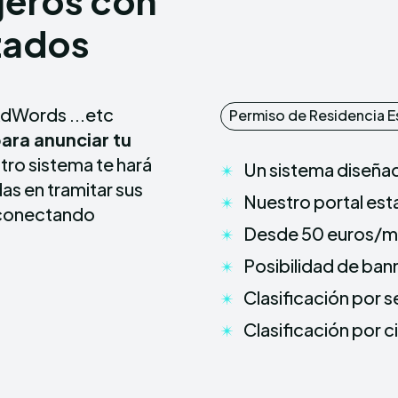
jeros con
zados
AdWords ...etc
Permiso de Residencia E
ara anunciar tu
tro sistema te hará
Un sistema diseña
as en tramitar sus
Nuestro portal est
a conectando
Desde 50 euros/
Posibilidad de ban
Clasificación por s
Clasificación por 