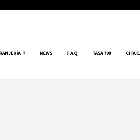
RANJERÍA
NEWS
F.A.Q
TASA 790
CITA 