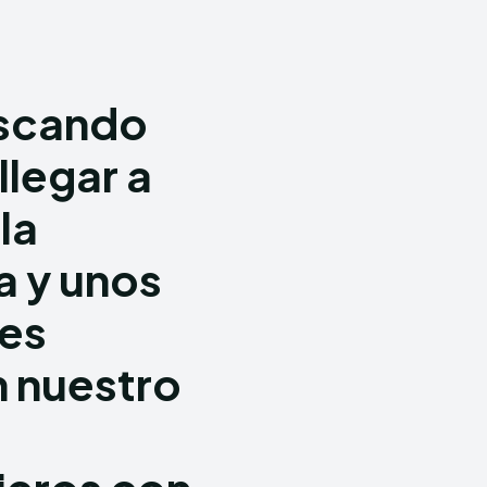
uscando
legar a
la
a y unos
les
en nuestro