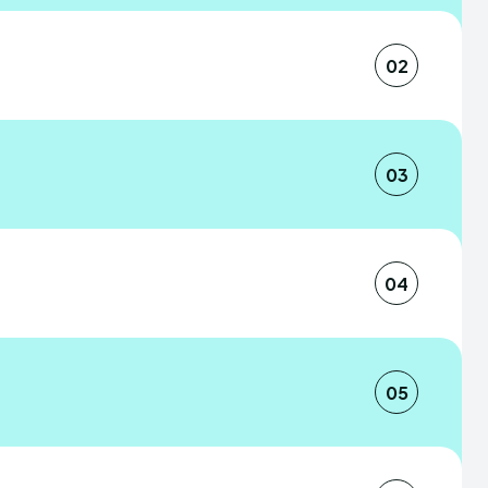
02
come es no estar en Internet. Nuestra
 nivel mundial por personas que quieren
03
ola y necesitan de tus servicios para
rtido en un recurso fundamental para los
tención de la nacionalidad española, ya
04
ce del expediente sin necesidad de
alizar consultas telefónicas.
 de manera segura y sin complicaciones,
spacho de abogados o una gestoría
05
. Ahorrarás tiempo y evitarás posibles
l proceso. Nuestro portal es el lugar de
o de abogados o gestoría especializada
 quieren venir a España con todos los
 para extranjeros, podrás asegurarte de