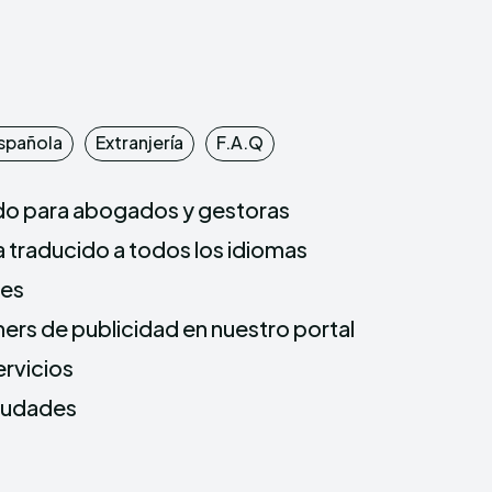
spañola
Extranjería
F.A.Q
do para abogados y gestoras
a traducido a todos los idiomas
mes
ners de publicidad en nuestro portal
ervicios
ciudades