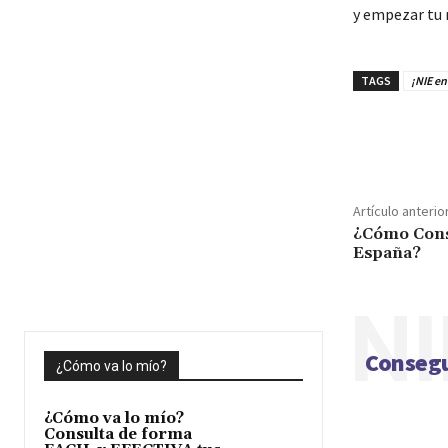
y empezar tu 
TAGS
¡NIE e
Cuota
Artículo anterio
¿Cómo Cons
España?
NI
Consegu
¿Cómo va lo mío?
¿Cómo va lo mío?
Consulta de forma