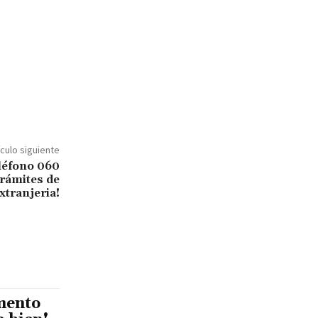
ículo siguiente
léfono 060
trámites de
xtranjeria!
mento