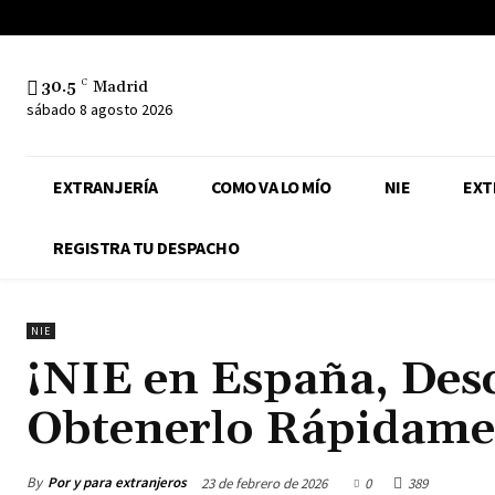
30.5
C
Madrid
sábado 8 agosto 2026
EXTRANJERÍA
COMO VA LO MÍO
NIE
EXT
REGISTRA TU DESPACHO
NIE
¡NIE en España, Des
Obtenerlo Rápidame
By
Por y para extranjeros
23 de febrero de 2026
0
389