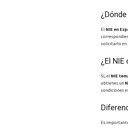
¿Dónde s
El
NIE en Espa
correspondient
solicitarlo en
¿El NIE
Sí, el
NIE tem
obtienes un
N
condiciones es
Diferenc
Es importante