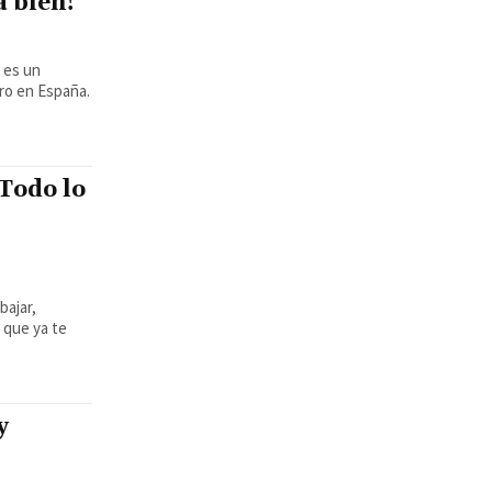
a bien!
ro en España.
 Todo lo
bajar,
 que ya te
y