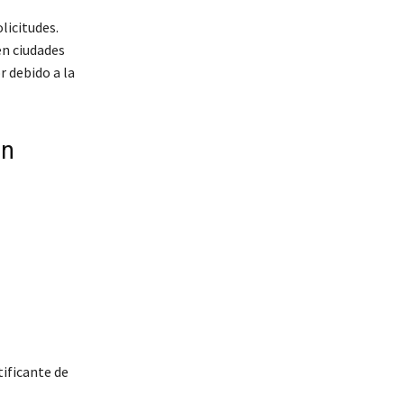
licitudes.
en ciudades
r debido a la
en
tificante de