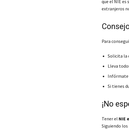
que el NIE es 
extranjeros n
Consejos
Para consegui
Solicita la
Lleva todo
Infórmate s
Si tienes d
¡No esp
Tener el
NIE 
Siguiendo los