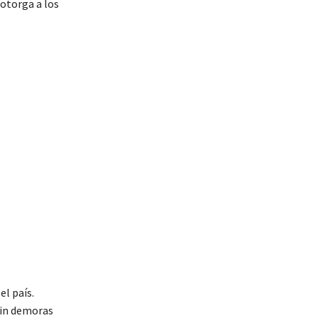
 otorga a los
el país.
sin demoras