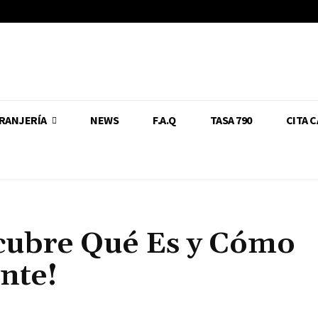
RANJERÍA
NEWS
F.A.Q
TASA 790
CITA 
cubre Qué Es y Cómo
nte!
Cuota