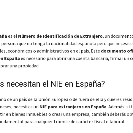
paña
es el
Número de Identificación de Extranjero
, un documento
r persona que no tenga la nacionalidad española pero que necesite 
les, económicos o administrativos en el país. Este
documento ofi
en España
es necesario para abrir una cuenta bancaria, firmar un 
prar una propiedad.
s necesitan el NIE en España?
ano de un país de la Unión Europea o de fuera de ella y quieres resi
meses, necesitas un
NIE para extranjeros en España
. Además, si 
tir en bienes inmuebles o crear una empresa, también deberás ob
undamental para cualquier trámite de carácter fiscal o laboral.