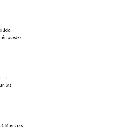
olicía
bién puedes
e si
ún las
o). Mientras