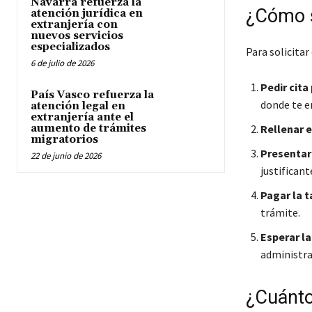
Navarra refuerza la
¿Cómo s
atención jurídica en
extranjería con
nuevos servicios
especializados
Para solicitar
6 de julio de 2026
Pedir cita
País Vasco refuerza la
donde te e
atención legal en
extranjería ante el
aumento de trámites
Rellenar e
migratorios
Presentar
22 de junio de 2026
justificant
Pagar la t
trámite.
Esperar la
administrat
¿Cuánto