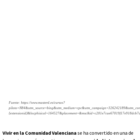
Fuente: https://www.masterd.es/cursos?
piloto=N84&utm_source=bing&utm_medium=cpc&utm_campaign=326242189&utm_con
{extensionid}&locphisical=164527&placement=&msclkid=c201e7cae67019f17e918dcb7
Vivir en la Comunidad Valenciana
se ha convertido en una de