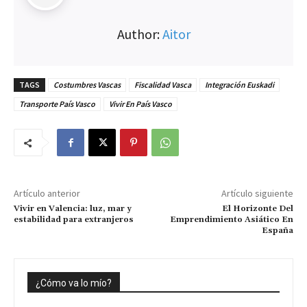
Author:
Aitor
TAGS
Costumbres Vascas
Fiscalidad Vasca
Integración Euskadi
Transporte País Vasco
Vivir En País Vasco
Artículo anterior
Artículo siguiente
Vivir en Valencia: luz, mar y
El Horizonte Del
estabilidad para extranjeros
Emprendimiento Asiático En
España
¿Cómo va lo mío?