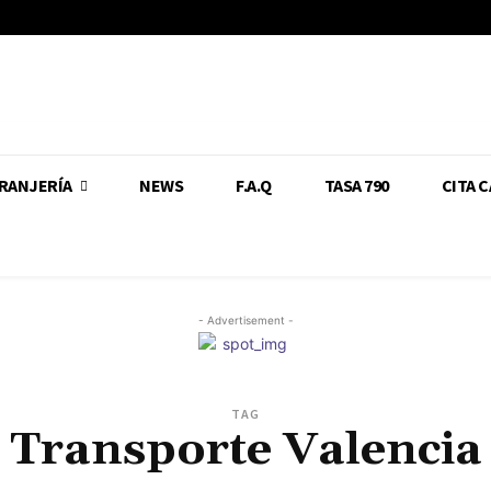
RANJERÍA
NEWS
F.A.Q
TASA 790
CITA 
- Advertisement -
TAG
Transporte Valencia