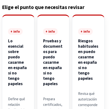
Elige el punto que necesitas revisar
+ info
+ info
+ info
Lo
Pruebas y
Riesgos
esencial
document
habituales
sobre
os para
en puedo
puedo
puedo
casarme
casarme
casarme
en españa
en españa
en españa
si no
si no
si no
tengo
tengo
tengo
papeles
papeles
papeles
Revisa qué
Define qué
Prepara
autorización
relación
certificados,
corresponde