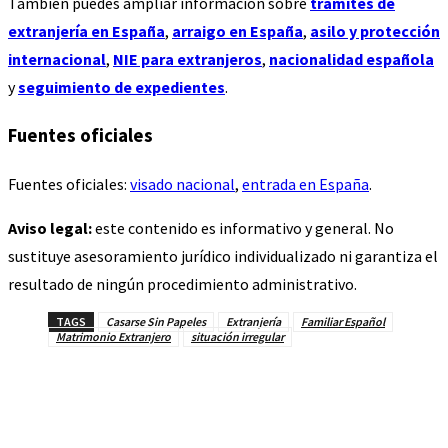
También puedes ampliar información sobre
trámites de
extranjería en España
,
arraigo en España
,
asilo y protección
internacional
,
NIE para extranjeros
,
nacionalidad española
y
seguimiento de expedientes
.
Fuentes oficiales
Fuentes oficiales:
visado nacional
,
entrada en España
.
Aviso legal:
este contenido es informativo y general. No
sustituye asesoramiento jurídico individualizado ni garantiza el
resultado de ningún procedimiento administrativo.
TAGS
Casarse Sin Papeles
Extranjería
Familiar Español
Matrimonio Extranjero
situación irregular