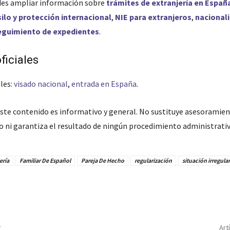
es ampliar información sobre
trámites de extranjería en Españ
silo y protección internacional
,
NIE para extranjeros
,
nacional
eguimiento de expedientes
.
ficiales
les:
visado nacional
,
entrada en España
.
ste contenido es informativo y general. No sustituye asesoramient
do ni garantiza el resultado de ningún procedimiento administrativ
ería
Familiar De Español
Pareja De Hecho
regularización
situación irregular
r
Art