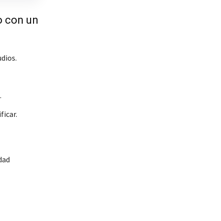
o con un
dios.
.
ficar.
dad