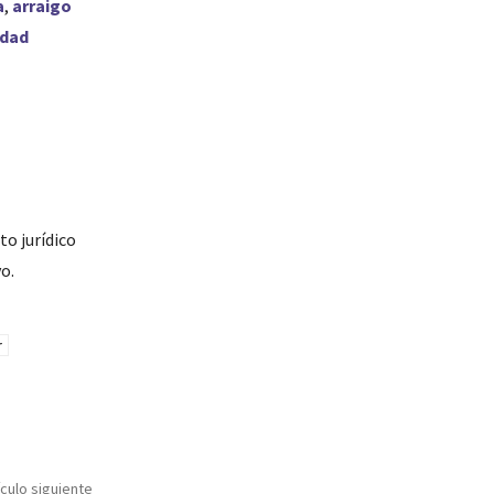
a
,
arraigo
idad
o jurídico
o.
ículo siguiente