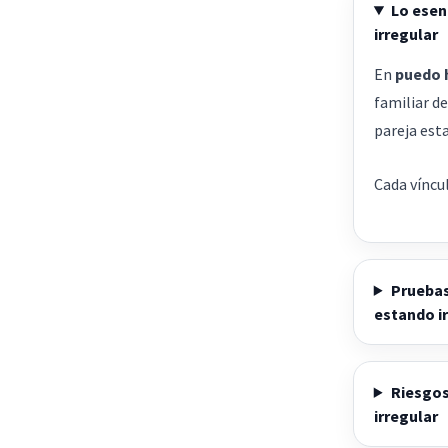
Lo esen
irregular
En
puedo h
familiar d
pareja esta
Cada víncul
Pruebas
estando i
Riesgos
irregular