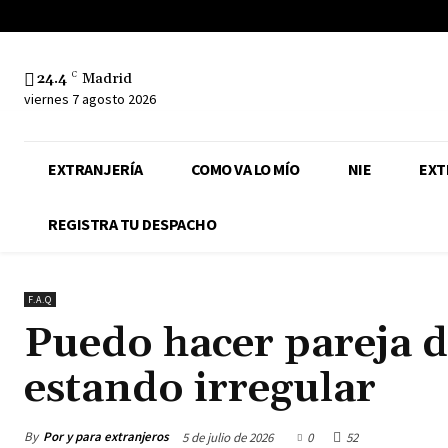
24.4
C
Madrid
viernes 7 agosto 2026
EXTRANJERÍA
COMO VA LO MÍO
NIE
EXT
REGISTRA TU DESPACHO
F.A.Q
Puedo hacer pareja 
estando irregular
By
Por y para extranjeros
5 de julio de 2026
0
52