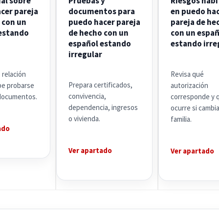
ial sobre
Pruebas y
Riesgos habi
cer pareja
documentos para
en puedo ha
 con un
puedo hacer pareja
pareja de he
estando
de hecho con un
con un españ
español estando
estando irre
irregular
 relación
Revisa qué
Prepara certificados,
ebe probarse
autorización
convivencia,
documentos.
corresponde y 
dependencia, ingresos
ocurre si cambia
o vivienda.
familia.
ado
Ver apartado
Ver apartado