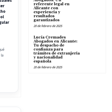
tuales
Abogados: Un
referente legal en
cer
Alicante con
cho
experiencia y
resultados
ol
garantizados
gular
20 de febrero de 2025
Lucía Cremades
Abogados en Alicante:
Tu despacho de
qué
confianza para
trámites de extranjeria
 la
y nacionalidad
española
20 de febrero de 2025