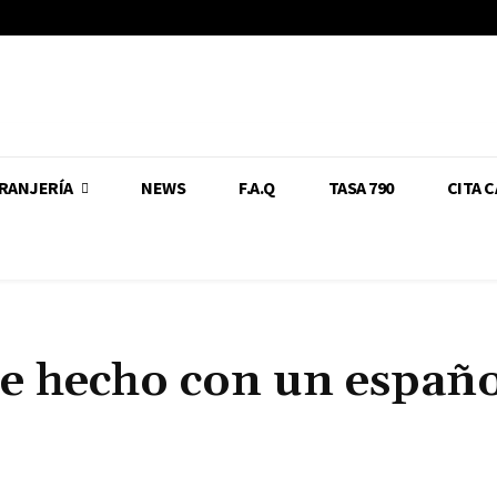
RANJERÍA
NEWS
F.A.Q
TASA 790
CITA 
de hecho con un españo
Cuota