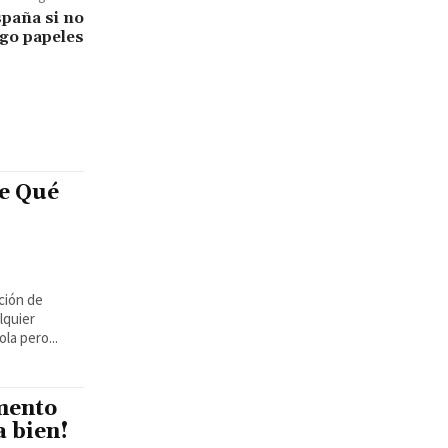
paña si no
go papeles
e Qué
ción de
lquier
la pero...
mento
a bien!