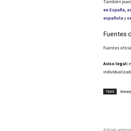
También pued
en España
,
a
española
y
s
Fuentes o
Fuentes oficia
Aviso legal:
e
individualiza
TAGS
Extranj
Cuota
Artículo anterio