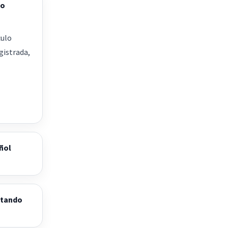
do
culo
gistrada,
ñol
stando