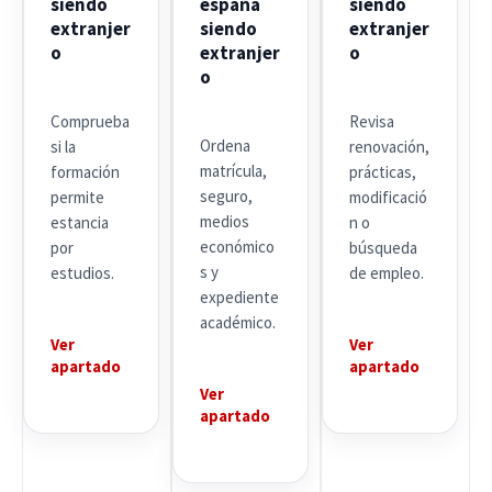
siendo
españa
siendo
extranjer
siendo
extranjer
o
extranjer
o
o
Comprueba
Revisa
Ordena
si la
renovación,
matrícula,
formación
prácticas,
seguro,
permite
modificació
medios
estancia
n o
económico
por
búsqueda
s y
estudios.
de empleo.
expediente
académico.
Ver
Ver
apartado
apartado
Ver
apartado