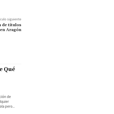
ículo siguiente
 de títulos
 en Aragón
e Qué
ción de
lquier
la pero...