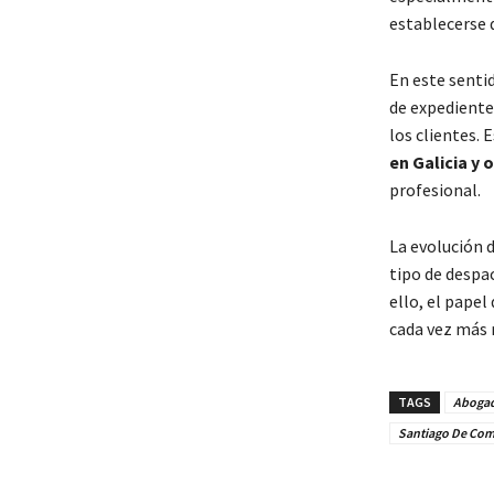
establecerse 
En este senti
de expediente
los clientes.
en Galicia y
profesional.
La evolución 
tipo de despa
ello, el papel
cada vez más 
TAGS
Abogad
Santiago De Com