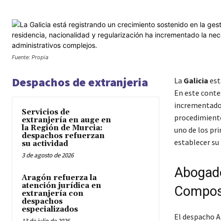
Fuente: Propia
Despachos de extranjeria
La
Galicia
est
En este contex
incrementado 
Servicios de
procedimiento
extranjería en auge en
la Región de Murcia:
uno de los pr
despachos refuerzan
establecer su
su actividad
3 de agosto de 2026
Abogado
Aragón refuerza la
atención jurídica en
Compos
extranjería con
despachos
especializados
El despacho A
13 de julio de 2026