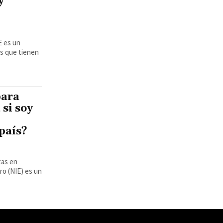
y
os que tienen
para
 si soy
 país?
tas en