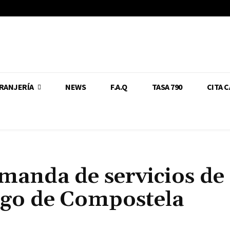
RANJERÍA
NEWS
F.A.Q
TASA 790
CITA 
emanda de servicios de
ago de Compostela
Cuota