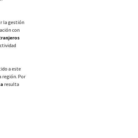
r la gestión
cación con
tranjeros
ctividad
ido a este
 región. Por
la
resulta