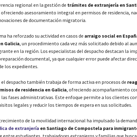
rencia regional en la gestión de
trámites de extranjería en San
, ofreciendo asesoramiento integral en permisos de residencia, na
novaciones de documentación migratoria.
rma ha reforzado su actividad en casos de
arraigo social en Españ
n Galicia
, un procedimiento cada vez más solicitado debido al a
rante en la región. Los especialistas del despacho destacan la im
preparación documental, ya que cualquier error puede afectar dir
de los expedientes.
, el despacho también trabaja de forma activa en procesos de
rea
rmisos de residencia en Galicia
, ofreciendo acompañamiento co
 las fases administrativas. Este enfoque permite a los clientes c
isitos legales y reducir los tiempos de espera en sus solicitudes.
crecimiento de la movilidad internacional ha impulsado la demand
dica de extranjería
en Santiago de Compostela para inmigrant
 entre estudiantes, trabajadores extranjeros y familias que busc