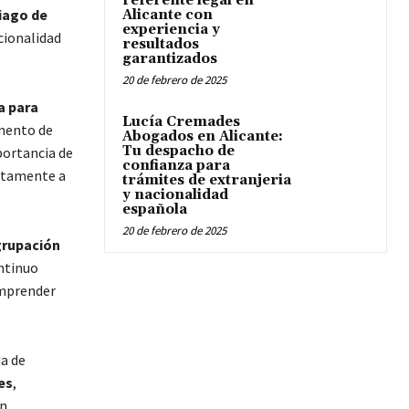
referente legal en
tiago de
Alicante con
experiencia y
cionalidad
resultados
garantizados
20 de febrero de 2025
a para
Lucía Cremades
umento de
Abogados en Alicante:
Tu despacho de
portancia de
confianza para
ectamente a
trámites de extranjeria
y nacionalidad
española
20 de febrero de 2025
grupación
ntinuo
omprender
a de
es
,
an