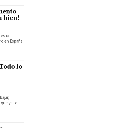
mento
a bien!
ro en España.
 Todo lo
bajar,
 que ya te