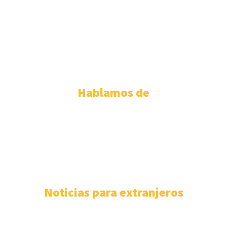
ABOGADOS EXTRANJERÍA SEVILLA
ABOGADOS EXTRANJERÍA TENERIFE
ABOGADOS EXTRANJERIA VALENCIA
ABOGADOS EXTRANJERIA VALLADOLID
ABOGADOS EXTRANJERIA ZARAGOZA
Hablamos de
PERMISO DE RESIDENCIA ESPAÑOLA
110
EXTRANJERÍA
106
F.A.Q
100
ASISTENCIA SANITARIA
93
ABOGADOS EXTRANJERÍA
85
NÓMADAS DIGITALES
80
Noticias para extranjeros
Mejores despachos para tramitar la nacionalidad