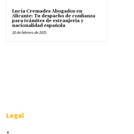
Lucía Cremades Abogados en
Alicante: Tu despacho de confianza
para trámites de extranjeria y
nacionalidad española
20 de febrero de 2025
WELCOME
Welcome is a happy idea of AMBITHION & TRENDING S.L.U , Castellana
91 4-1. Madrid.
Legal
Condiciones para Anunciantes