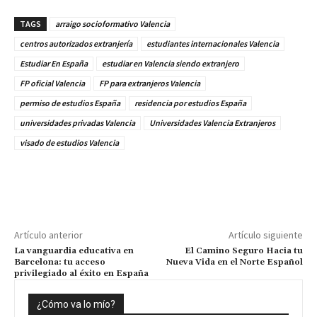
TAGS
arraigo socioformativo Valencia
centros autorizados extranjería
estudiantes internacionales Valencia
Estudiar En España
estudiar en Valencia siendo extranjero
FP oficial Valencia
FP para extranjeros Valencia
permiso de estudios España
residencia por estudios España
universidades privadas Valencia
Universidades Valencia Extranjeros
visado de estudios Valencia
Artículo anterior
Artículo siguiente
La vanguardia educativa en
El Camino Seguro Hacia tu
Barcelona: tu acceso
Nueva Vida en el Norte Español
privilegiado al éxito en España
¿Cómo va lo mío?