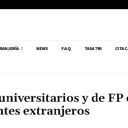
RANJERÍA
NEWS
F.A.Q
TASA 790
CITA 
universitarios y de FP
tes extranjeros
Cuota