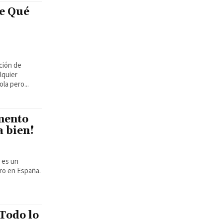
e Qué
ción de
lquier
la pero...
mento
a bien!
ro en España.
 Todo lo