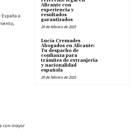
referente legal en
Alicante con
experiencia y
resultados
e España a
garantizados
miento,
20 de febrero de 2025
Lucía Cremades
Abogados en Alicante:
Tu despacho de
confianza para
trámites de extranjeria
y nacionalidad
española
20 de febrero de 2025
as con mayor