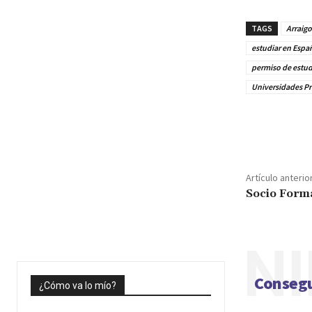
TAGS
Arraig
estudiar en Espa
permiso de estu
Universidades Pr
Cuota
Artículo anterio
Socio Form
NI
Consegu
¿Cómo va lo mío?