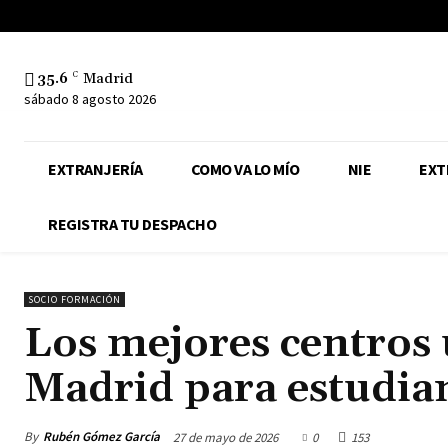
35.6
C
Madrid
sábado 8 agosto 2026
EXTRANJERÍA
COMO VA LO MÍO
NIE
EXT
REGISTRA TU DESPACHO
SOCIO FORMACIÓN
Los mejores centros 
Madrid para estudian
By
Rubén Gómez García
27 de mayo de 2026
0
153