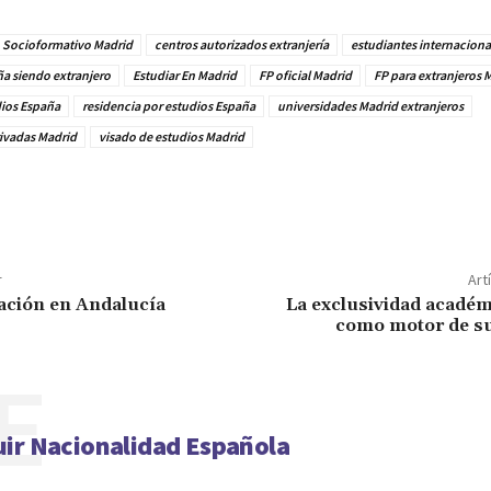
o Socioformativo Madrid
centros autorizados extranjería
estudiantes internaciona
ña siendo extranjero
Estudiar En Madrid
FP oficial Madrid
FP para extranjeros 
dios España
residencia por estudios España
universidades Madrid extranjeros
ivadas Madrid
visado de estudios Madrid
r
Art
ación en Andalucía
La exclusividad académi
como motor de su
E
ir Nacionalidad Española