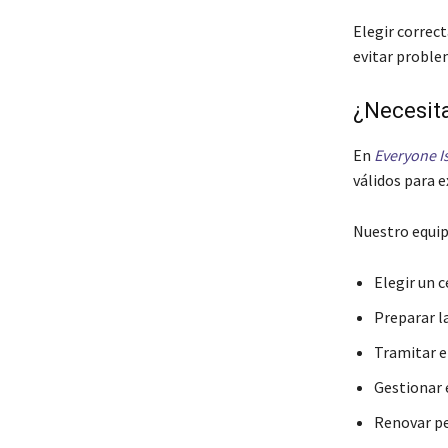
Elegir correc
evitar proble
¿Necesita
En
Everyone I
válidos para e
Nuestro equip
Elegir un 
Preparar l
Tramitar el
Gestionar 
Renovar pe