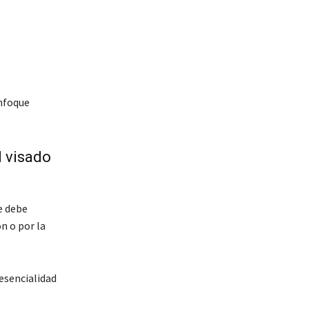
enfoque
l visado
e debe
n o por la
esencialidad