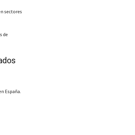
en sectores
s de
ados
en España.