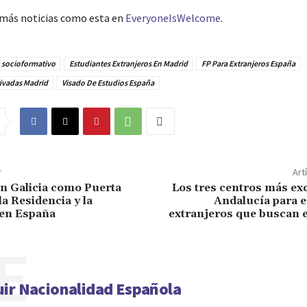
más noticias como esta en
EveryoneIsWelcome
.
o socioformativo
Estudiantes Extranjeros En Madrid
FP Para Extranjeros España
ivadas Madrid
Visado De Estudios España
r
Art
en Galicia como Puerta
Los tres centros más ex
la Residencia y la
Andalucía para e
 en España
extranjeros que buscan e
E
ir Nacionalidad Española