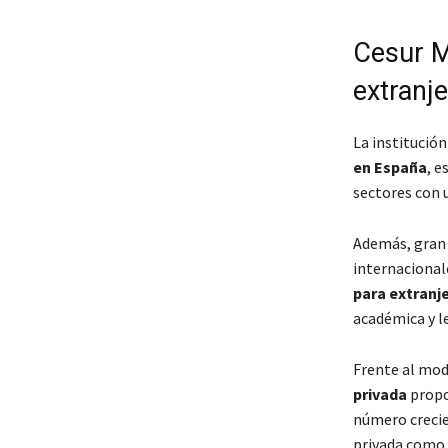
Cesur M
extranj
La institución
en España
, e
sectores con 
Además, gran 
internacional
para extranje
académica y l
Frente al mod
privada
propon
número crecie
privada como a