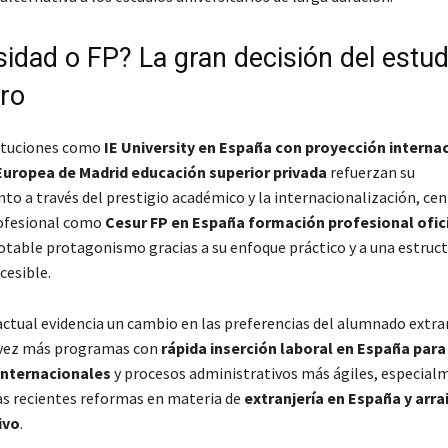
sidad o FP? La gran decisión del estud
ero
tituciones como
IE University en España con proyección interna
Europea de Madrid educación superior privada
refuerzan su
to a través del prestigio académico y la internacionalización, cen
ofesional como
Cesur FP en España formación profesional ofic
table protagonismo gracias a su enfoque práctico y a una estruct
cesible.
actual evidencia un cambio en las preferencias del alumnado extra
 vez más programas con
rápida inserción laboral en España para
internacionales
y procesos administrativos más ágiles, especial
as recientes reformas en materia de
extranjería en España y arra
ivo
.