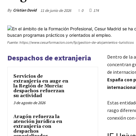
By
Cristian David
11 de junio de 2026
0
174
Fuente: https://www.cesurformacion.com/fp/gestion-de-alojamientos-turisticos
Despachos de extranjeria
Dentro de la 
concentran gr
de internacio
Servicios de
España con p
extranjería en auge en
la Región de Murcia:
internaciona
despachos refuerzan
su actividad
Estas entidad
3 de agosto de 2026
rasgo diferenc
Aragón refuerza la
conexión con 
atención jurídica en
extranjería con
despachos