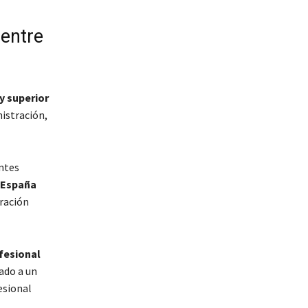
 entre
y superior
istración,
ntes
 España
gración
fesional
ado a un
esional