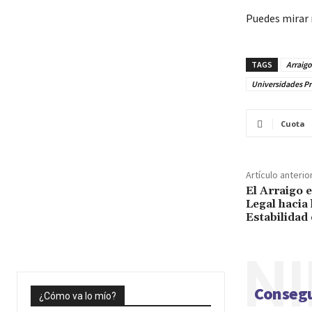
Puedes mirar 
TAGS
Arraig
Universidades Pr
Cuota
Artículo anterio
El Arraigo 
Legal hacia 
Estabilidad
NI
Consegu
¿Cómo va lo mío?