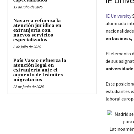
IE Unive
especializados
13 de julio de 2026
IE University
Navarra refuerza la
alumnado inte
atención jurídica en
extranjería con
nacionalidade
nuevos servicios
en business,
especializados
6 de julio de 2026
El elemento d
País Vasco refuerza la
de sus asigna
atención legal en
universidade
extranjería ante el
aumento de trámites
migratorios
Este posicion
22 de junio de 2026
estudiantes e
laboral europ