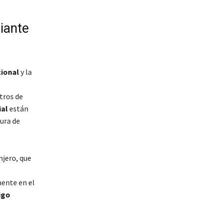
iante
cional
y la
tros de
ial
están
ura de
njero, que
mente en el
igo