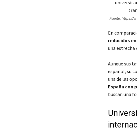
Fuente: https://
En comparació
reducidos en
una estrecha 
Aunque sus ta
español, su c
una de las op
España con p
buscan una fo
Universi
internac