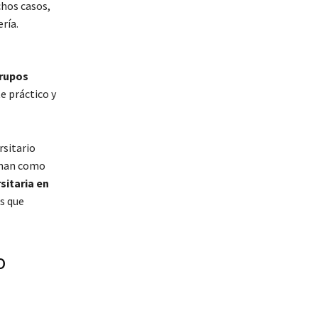
rupos
 práctico y
rsitario
ionan como
sitaria en
s que
o