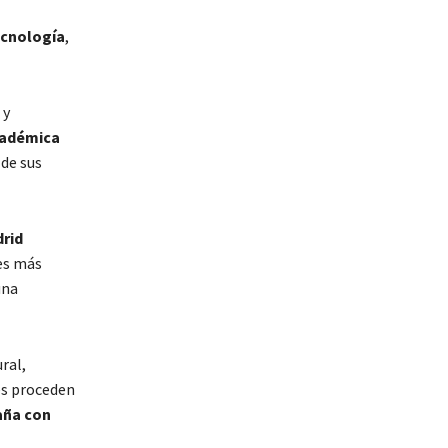
ecnología
,
 y
cadémica
 de sus
rid
es más
una
ral,
es proceden
aña con