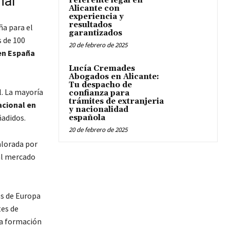
nal
referente legal en
Alicante con
experiencia y
resultados
ña para el
garantizados
 de 100
20 de febrero de 2025
en España
Lucía Cremades
Abogados en Alicante:
Tu despacho de
l. La mayoría
confianza para
trámites de extranjeria
acional en
y nacionalidad
ñadidos.
española
20 de febrero de 2025
alorada por
al mercado