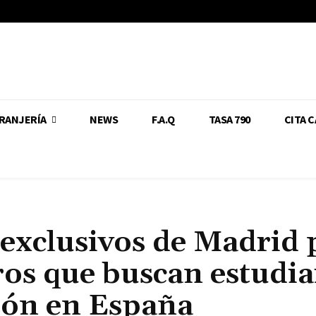
RANJERÍA
NEWS
F.A.Q
TASA 790
CITA 
 exclusivos de Madrid 
ros que buscan estudia
ción en España