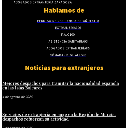
ABOGADOS EXTRANJERIA ZARAGOZA
Hablamos de
PERMISO DE RESIDENCIA ESPAÑOLA
110
EXTRANJERÍA
106
F.A.Q
100
ASISTENCIA SANITARIA
93
ABOGADOS EXTRANJERÍA
85
NÓMADAS DIGITALES
80
Noticias para extranjeros
Mejores despachos para tramitar la nacionalidad española
en las Islas Baleares
4 de agosto de 2026
Servicios de extranjería en auge en la Región de Murcia:
despachos refuerzan su actividad
3 de agosto de 2026