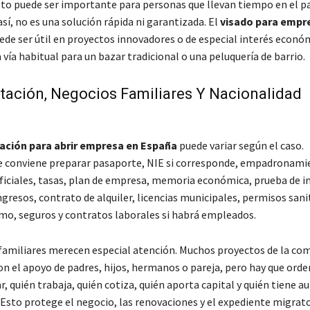
sto puede ser importante para personas que llevan tiempo en el pa
así, no es una solución rápida ni garantizada. El
visado para empr
de ser útil en proyectos innovadores o de especial interés econó
a vía habitual para un bazar tradicional o una peluquería de barrio.
ación, Negocios Familiares Y Nacionalidad
ción para abrir empresa en España
puede variar según el caso.
conviene preparar pasaporte, NIE si corresponde, empadronami
ficiales, tasas, plan de empresa, memoria económica, prueba de in
ngresos, contrato de alquiler, licencias municipales, permisos sanit
, seguros y contratos laborales si habrá empleados.
familiares merecen especial atención. Muchos proyectos de la co
on el apoyo de padres, hijos, hermanos o pareja, pero hay que orde
ar, quién trabaja, quién cotiza, quién aporta capital y quién tiene a
 Esto protege el negocio, las renovaciones y el expediente migrato