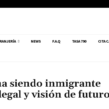
RANJERÍA
NEWS
F.A.Q
TASA 790
CITA 
a siendo inmigrante
egal y visión de futur
Cuota