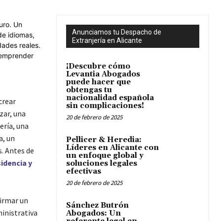
Anunciamos tu Despacho de
Extranjería en Alicante
¡Descubre cómo
Levantia Abogados
puede hacer que
obtengas tu
nacionalidad española
crear
sin complicaciones!
zar, una
20 de febrero de 2025
ería, una
a, un
Pellicer & Heredia:
Líderes en Alicante con
. Antes de
un enfoque global y
idencia y
soluciones legales
efectivas
20 de febrero de 2025
firmar un
Sánchez Butrón
ministrativa
Abogados: Un