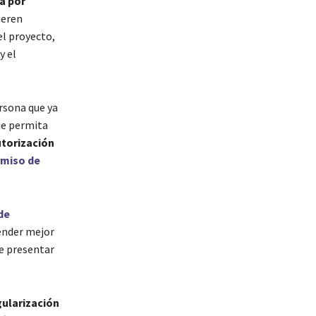
a por
ieren
el proyecto,
y el
rsona que ya
ue permita
torización
miso de
de
tender mejor
de presentar
gularización