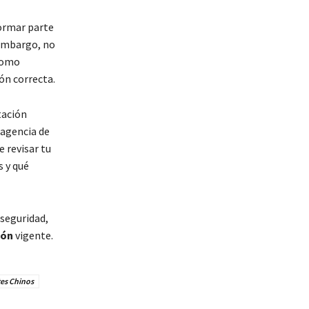
formar parte
 embargo, no
 como
ón correcta.
tación
 agencia de
 revisar tu
 y qué
seguridad,
ión
vigente.
es Chinos