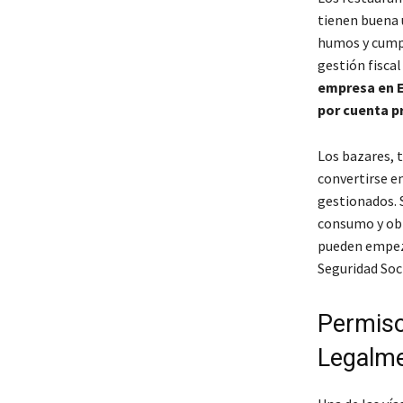
tienen buena u
humos y cumpl
gestión fiscal
empresa en 
por cuenta p
Los bazares, 
convertirse e
gestionados. 
consumo y obli
pueden empeza
Seguridad Soci
Permiso
Legalme