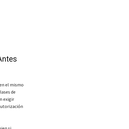
Antes
nen el mismo
lases de
 exigir
autorización
ien si