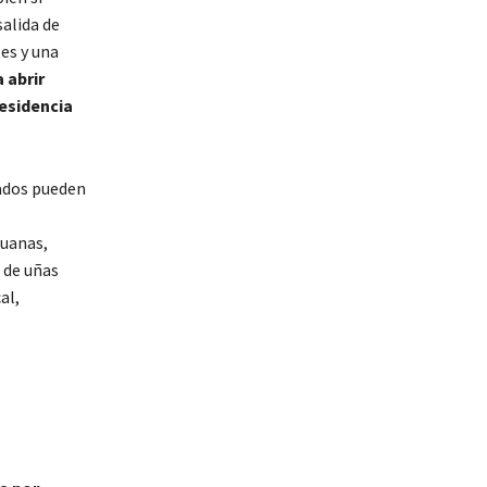
salida de
es y una
 abrir
esidencia
tados pueden
duanas,
 de uñas
al,