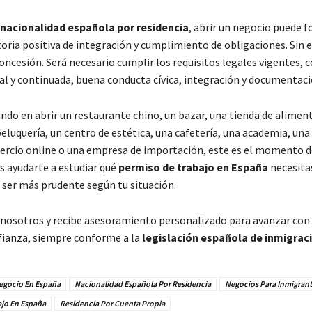
nacionalidad española por residencia
, abrir un negocio puede 
toria positiva de integración y cumplimiento de obligaciones. Sin
oncesión. Será necesario cumplir los requisitos legales vigentes,
gal y continuada, buena conducta cívica, integración y documentaci
ando en abrir un restaurante chino, un bazar, una tienda de alimen
peluquería, un centro de estética, una cafetería, una academia, una
mercio online o una empresa de importación, este es el momento de
 ayudarte a estudiar qué
permiso de trabajo en España
necesitas
ser más prudente según tu situación.
nosotros y recibe asesoramiento personalizado para avanzar con 
nfianza, siempre conforme a la
legislación española de inmigrac
Negocio En España
Nacionalidad Española Por Residencia
Negocios Para Inmigrant
ajo En España
Residencia Por Cuenta Propia