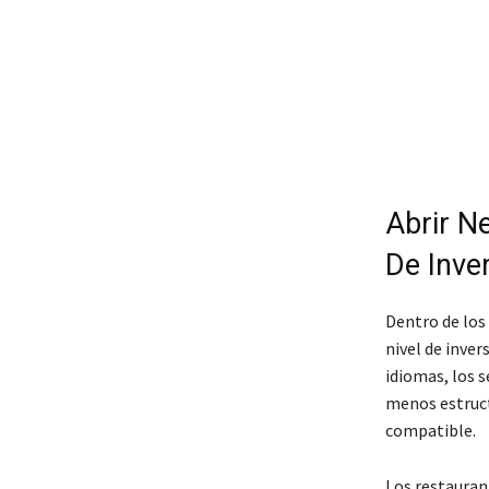
Abrir N
De Inver
Dentro de los
nivel de inver
idiomas, los 
menos estructu
compatible.
Los restauran