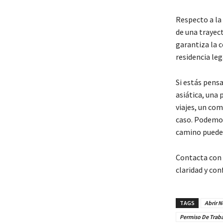
Respecto a la
de una trayec
garantiza la c
residencia le
Si estás pens
asiática, una 
viajes, un co
caso. Podemos
camino puede 
Contacta con 
claridad y co
TAGS
Abrir 
Permiso De Trab