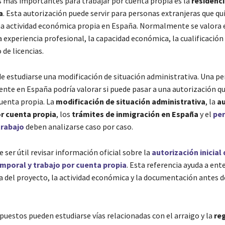
as más importantes para trabajar por cuenta propia es la
residenci
a
. Esta autorización puede servir para personas extranjeras que qu
na actividad económica propia en España. Normalmente se valora 
la experiencia profesional, la capacidad económica, la cualificación 
de licencias.
 estudiarse una modificación de situación administrativa. Una pe
ente en España podría valorar si puede pasar a una autorización q
cuenta propia. La
modificación de situación administrativa
, la
au
or cuenta propia
, los
trámites de inmigración en España
y el
per
trabajo
deben analizarse caso por caso.
ser útil revisar información oficial sobre la
autorización inicial 
emporal y trabajo por cuenta propia
. Esta referencia ayuda a en
a del proyecto, la actividad económica y la documentación antes 
puestos pueden estudiarse vías relacionadas con el arraigo y la
re