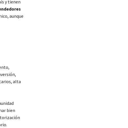
ís y tienen
endedores
mico, aunque
ento,
versión,
arios, alta
munidad
nar bien
utorización
rio.