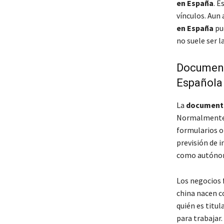
en España
. E
vínculos. Aun 
en España
pue
no suele ser l
Document
Española
La
documenta
Normalmente 
formularios o
previsión de i
como autónomo
Los negocios 
china nacen c
quién es titul
para trabajar.