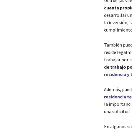
Una de las ví
cuenta propi
desarrollar u
la inversión, 
cumplimiento 
También puede
reside legalm
trabajar por 
de trabajo p
residencia y 
Además, puede 
residencia t
la importanci
una solicitud.
En algunos su