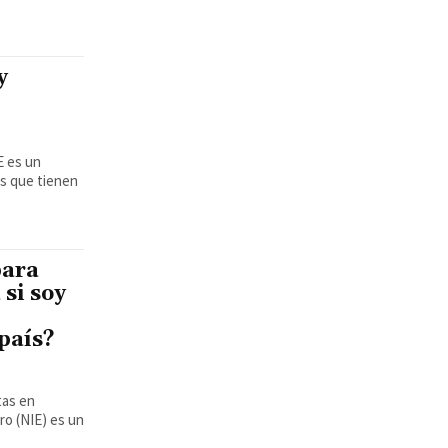
y
os que tienen
para
 si soy
 país?
tas en