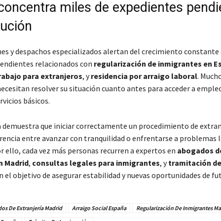
concentra miles de expedientes pendi
lución
nes y despachos especializados alertan del crecimiento constante
endientes relacionados con
regularización de inmigrantes en E
rabajo para extranjeros
, y
residencia por arraigo laboral
. Much
ecesitan resolver su situación cuanto antes para acceder a empleo
rvicios básicos.
a demuestra que iniciar correctamente un procedimiento de extran
erencia entre avanzar con tranquilidad o enfrentarse a problemas 
r ello, cada vez más personas recurren a expertos en
abogados d
n Madrid
,
consultas legales para inmigrantes
, y
tramitación de
 el objetivo de asegurar estabilidad y nuevas oportunidades de fu
os De Extranjería Madrid
Arraigo Social España
Regularización De Inmigrantes Ma