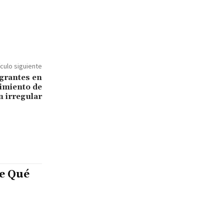
ículo siguiente
grantes en
cimiento de
n irregular
e Qué