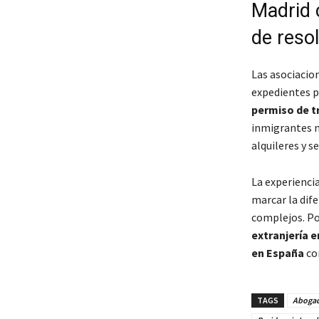
Madrid 
de reso
Las asociacio
expedientes p
permiso de t
inmigrantes n
alquileres y se
La experienci
marcar la dif
complejos. Po
extranjería e
en España
con
TAGS
Abogad