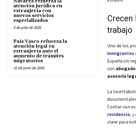
Navarra refuerza la
atención jurídica en
extranjería con
nuevos servicios
Crecen 
especializados
6 de julio de 2026
trabajo
País Vasco refuerza la
Uno de los pr
atención legal en
extranjería ante el
inmigrantes 
aumento de trámites
España sin re
migratorios
22 de junio de 2026
con
abogados
asesoría leg
La incertidum
documentales 
Contar con es
residencia
, y
clave para evi