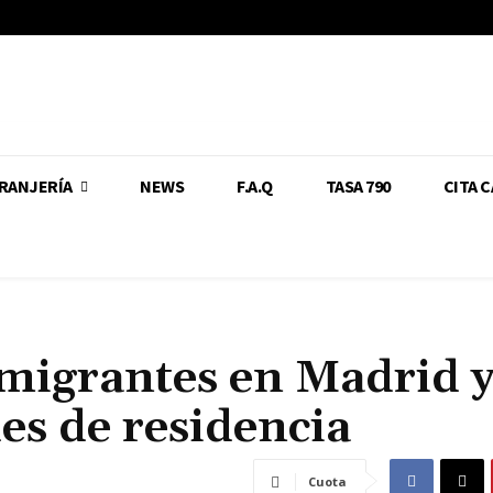
RANJERÍA
NEWS
F.A.Q
TASA 790
CITA 
migrantes en Madrid y
es de residencia
Cuota