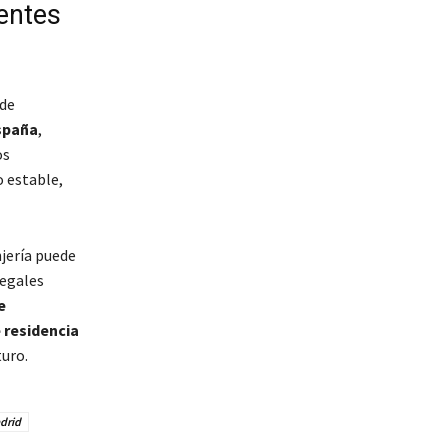
entes
 de
spaña
,
os
 estable,
jería puede
legales
e
 residencia
turo.
drid