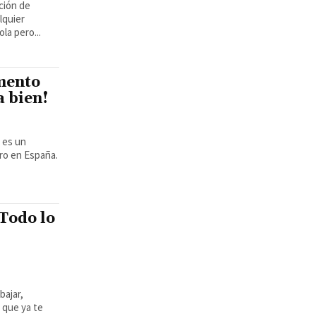
ción de
lquier
la pero...
mento
a bien!
ro en España.
 Todo lo
bajar,
 que ya te