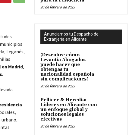
para tu residencia
20 de febrero de 2025
Anunciamos tu Despacho de
itudes
Extranjería en Alicante
 municipios
da, Leganés,
¡Descubre cómo
ilias
Levantia Abogados
puede hacer que
l en Madrid
,
obtengas tu
s
.
nacionalidad española
sin complicaciones!
20 de febrero de 2025
levada
Pellicer & Heredia:
 residencia
Líderes en Alicante con
un enfoque global y
borales,
soluciones legales
efectivas
o urbano,
20 de febrero de 2025
ental