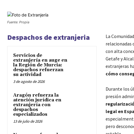
Fuente: Propia
Despachos de extranjeria
La Comunidad 
relacionadas
con alta conc
Servicios de
Getafe y Alcal
extranjería en auge en
la Región de Murcia:
extranjeras h
despachos refuerzan
cómo conseg
su actividad
3 de agosto de 2026
Durante los ú
Aragón refuerza la
presión admin
atención jurídica en
regularizaci
extranjería con
despachos
legal en Esp
especializados
especialmente
13 de julio de 2026
pero desconoc
estable.