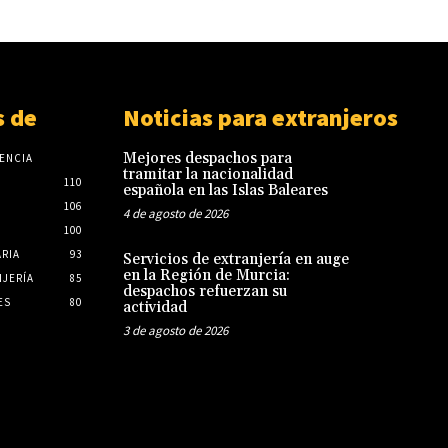
 de
Noticias para extranjeros
Mejores despachos para
ENCIA
tramitar la nacionalidad
110
española en las Islas Baleares
106
4 de agosto de 2026
100
ARIA
93
Servicios de extranjería en auge
en la Región de Murcia:
JERÍA
85
despachos refuerzan su
ES
80
actividad
3 de agosto de 2026