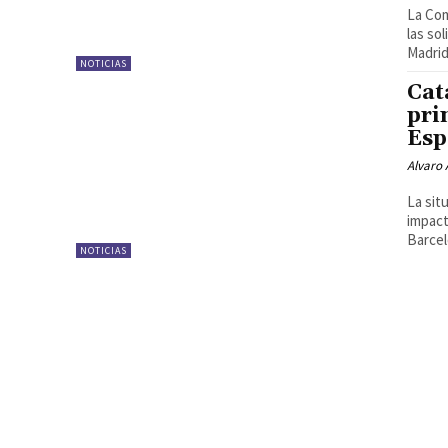
La Com
las so
Madrid
NOTICIAS
Cat
pri
Esp
Alvaro
La sit
impact
Barcel
NOTICIAS