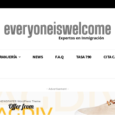
RANJERÍA
NEWS
F.A.Q
TASA 790
CITA 
- Advertisement -