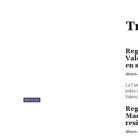
T
Reg
Val
en 
Alvaro
La Com
polos 
Valenci
NOTICIAS
Reg
Mad
res
Alvaro