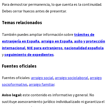
Para demostrar permanencia, lo que cuenta es la continuidad.
Debes cerrar huecos antes de presentar.
Temas relacionados
También puedes ampliar información sobre
trámites de
extranjería en España
,
arraigo en España
,
asilo y protección
internacional
,
NIE para extranjeros
,
nacionalidad española
y
seguimiento de expedientes
.
Fuentes oficiales
Fuentes oficiales:
arraigo social
,
arraigo sociolaboral
,
arraigo
socioformativo
,
arraigo familiar
.
Aviso legal:
este contenido es informativo y general. No
sustituye asesoramiento jurídico individualizado ni garantiza el