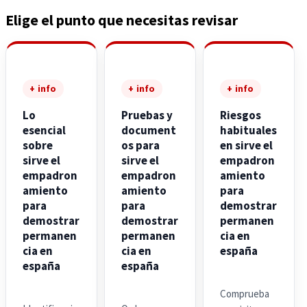
Elige el punto que necesitas revisar
+ info
+ info
+ info
Lo
Pruebas y
Riesgos
esencial
document
habituales
sobre
os para
en sirve el
sirve el
sirve el
empadron
empadron
empadron
amiento
amiento
amiento
para
para
para
demostrar
demostrar
demostrar
permanen
permanen
permanen
cia en
cia en
cia en
españa
españa
españa
Comprueba