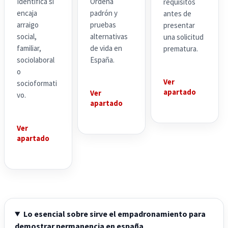
Identifica si
Ordena
requisitos
encaja
padrón y
antes de
arraigo
pruebas
presentar
social,
alternativas
una solicitud
familiar,
de vida en
prematura.
sociolaboral
España.
o
Ver
socioformati
apartado
Ver
vo.
apartado
Ver
apartado
Lo esencial sobre sirve el empadronamiento para
demostrar permanencia en españa