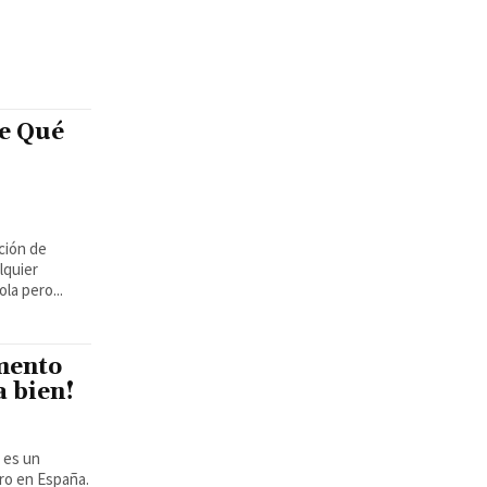
e Qué
ción de
lquier
la pero...
mento
a bien!
ro en España.