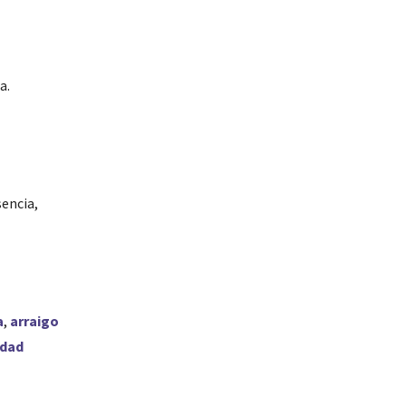
a.
encia,
a
,
arraigo
idad