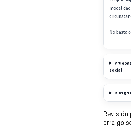
modalidad d
circunstan
No basta c
Pruebas
social
Riesgos
Revisión 
arraigo s