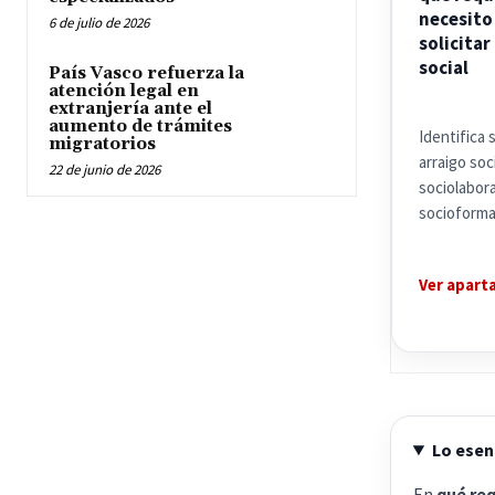
necesito
6 de julio de 2026
solicitar
social
País Vasco refuerza la
atención legal en
extranjería ante el
aumento de trámites
Identifica 
migratorios
arraigo soci
22 de junio de 2026
sociolabora
socioforma
Ver apart
Lo esenc
En
qué req