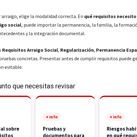
 arraigo, elige la modalidad correcta. En
qué requisitos necesito
aigo social
, puede importar la permanencia, la familia, la formació
antecedentes y la integración documental.
s
Requisitos Arraigo Social
,
Regularización
,
Permanencia Esp
 pruebas concretas. Presentar antes de cumplir requisitos puede g
n evitable.
unto que necesitas revisar
+ info
+ info
ial sobre
Pruebas y
Riesgos habi
isitos
documentos para
en qué requi