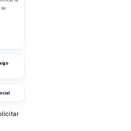
 de
aigo
ocial
licitar