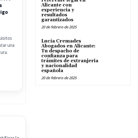
referente legal en
a
Alicante con
experiencia y
aigo
resultados
garantizados
20 de febrero de 2025
isitos
Lucía Cremades
ntar una
Abogados en Alicante:
Tu despacho de
ura.
confianza para
trámites de extranjeria
y nacionalidad
española
20 de febrero de 2025
tificar la