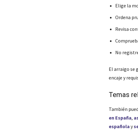
Elige la m
Ordena pru
Revisa cont
Comprueba 
No registre
El arraigo se
encaje y requi
Temas re
También pued
en España
,
a
española
y
s