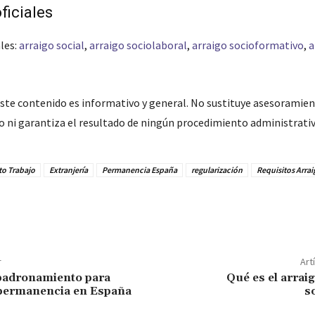
ficiales
les:
arraigo social
,
arraigo sociolaboral
,
arraigo socioformativo
,
a
ste contenido es informativo y general. No sustituye asesoramient
do ni garantiza el resultado de ningún procedimiento administrativ
to Trabajo
Extranjería
Permanencia España
regularización
Requisitos Arrai
r
Art
mpadronamiento para
Qué es el arraig
permanencia en España
s