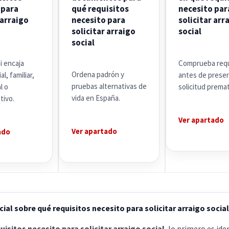
 para
qué requisitos
necesito par
 arraigo
necesito para
solicitar arr
solicitar arraigo
social
social
si encaja
Comprueba requ
Ordena padrón y
al, familiar,
antes de prese
pruebas alternativas de
l o
solicitud premat
vida en España.
tivo.
Ver apartado
Ver apartado
ado
ial sobre qué requisitos necesito para solicitar arraigo social
uisitos necesito para solicitar arraigo social
, lo primero es iden