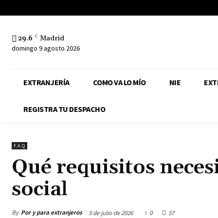
29.6
C
Madrid
domingo 9 agosto 2026
EXTRANJERÍA
COMO VA LO MÍO
NIE
EXT
REGISTRA TU DESPACHO
F.A.Q
Qué requisitos necesi
social
By
Por y para extranjeros
5 de julio de 2026
0
57