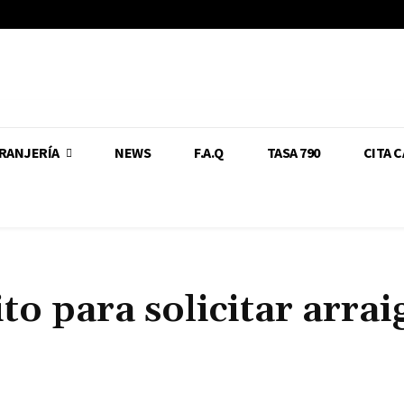
RANJERÍA
NEWS
F.A.Q
TASA 790
CITA 
to para solicitar arrai
Cuota