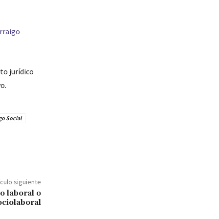
rraigo
o jurídico
o.
go Social
ículo siguiente
o laboral o
ociolaboral