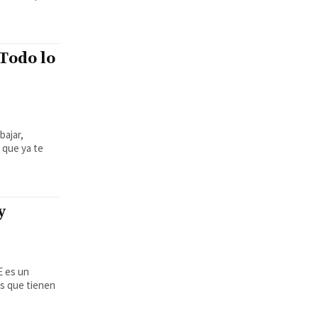
 Todo lo
bajar,
 que ya te
y
os que tienen