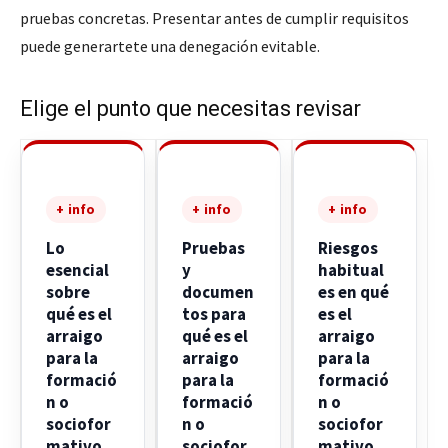
pruebas concretas. Presentar antes de cumplir requisitos
puede generartete una denegación evitable.
Elige el punto que necesitas revisar
+ info
+ info
+ info
Lo
Pruebas
Riesgos
esencial
y
habitual
sobre
documen
es en qué
qué es el
tos para
es el
arraigo
qué es el
arraigo
para la
arraigo
para la
formació
para la
formació
n o
formació
n o
sociofor
n o
sociofor
mativo
sociofor
mativo