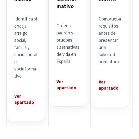
mativo
Identifica si
Comprueba
Ordena
encaja
requisitos
padrón y
arraigo
antes de
pruebas
social,
presentar
alternativas
familiar,
una
de vida en
sociolaboral
solicitud
España.
o
prematura.
socioforma
tivo.
Ver
Ver
apartado
apartado
Ver
apartado