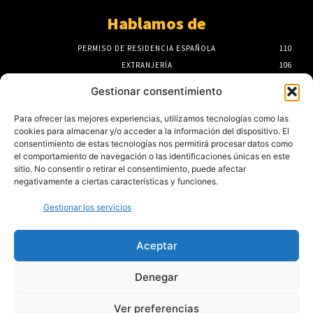
Hablamos de
PERMISO DE RESIDENCIA ESPAÑOLA
110
EXTRANJERÍA
106
F.A.Q
100
Gestionar consentimiento
ASISTENCIA SANITARIA
93
ABOGADOS EXTRANJERÍA
85
Para ofrecer las mejores experiencias, utilizamos tecnologías como las
cookies para almacenar y/o acceder a la información del dispositivo. El
NÓMADAS DIGITALES
80
consentimiento de estas tecnologías nos permitirá procesar datos como
Noticias para extranjeros
el comportamiento de navegación o las identificaciones únicas en este
sitio. No consentir o retirar el consentimiento, puede afectar
negativamente a ciertas características y funciones.
Mejores despachos para tramitar la
nacionalidad española en las Islas Baleares
Gestionar los servicios
4 de agosto de 2026
Aceptar
Servicios de extranjería en auge en la
Denegar
Región de Murcia: despachos refuerzan su
actividad
3 de agosto de 2026
Ver preferencias