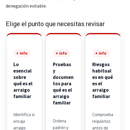
denegación evitable.
Elige el punto que necesitas revisar
+ info
+ info
+ info
Lo
Pruebas
Riesgos
esencial
y
habitual
sobre
documen
es en qué
qué es el
tos para
es el
arraigo
qué es el
arraigo
familiar
arraigo
familiar
familiar
Identifica si
Comprueba
Ordena
encaja
requisitos
padrón y
arraigo
antes de