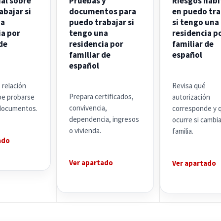
ial sobre
Pruebas y
Riesgos habi
abajar si
documentos para
en puedo tra
na
puedo trabajar si
si tengo una
ia por
tengo una
residencia p
de
residencia por
familiar de
familiar de
español
español
 relación
Revisa qué
Prepara certificados,
ebe probarse
autorización
convivencia,
documentos.
corresponde y 
dependencia, ingresos
ocurre si cambia
o vivienda.
familia.
ado
Ver apartado
Ver apartado