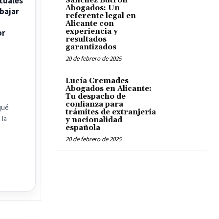
tuales
Sánchez Butrón
Abogados: Un
bajar
referente legal en
Alicante con
experiencia y
or
resultados
garantizados
20 de febrero de 2025
Lucía Cremades
Abogados en Alicante:
Tu despacho de
confianza para
qué
trámites de extranjeria
 la
y nacionalidad
española
20 de febrero de 2025