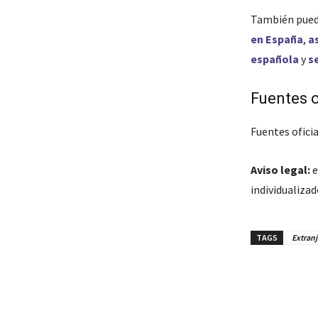
También pued
en España
,
a
española
y
s
Fuentes o
Fuentes oficia
Aviso legal:
e
individualiza
TAGS
Extranj
Cuota