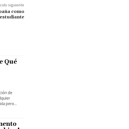
ículo siguiente
spaña como
estudiante
e Qué
ción de
lquier
la pero...
mento