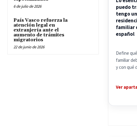
Lo esenc
6 de julio de 2026
puedo tr
tengo u
residenc
País Vasco refuerza la
atención legal en
familiar 
extranjería ante el
español
aumento de trámites
migratorios
22 de junio de 2026
Define qué
familiar d
y con qué 
Ver apart