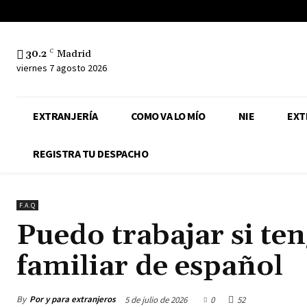
30.2
C
Madrid
viernes 7 agosto 2026
EXTRANJERÍA
COMO VA LO MÍO
NIE
EXT
REGISTRA TU DESPACHO
F.A.Q
Puedo trabajar si te
familiar de español
By
Por y para extranjeros
5 de julio de 2026
0
52