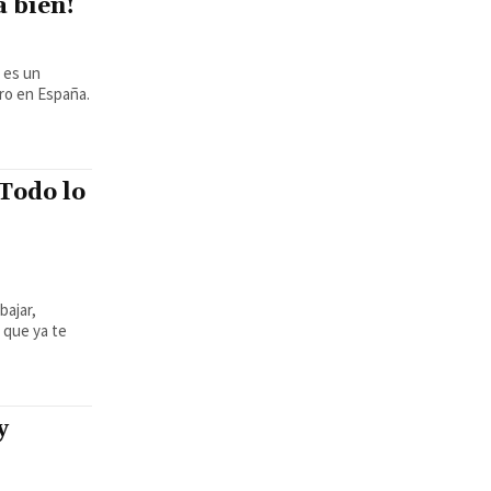
a bien!
ro en España.
 Todo lo
bajar,
 que ya te
y