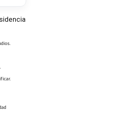
esidencia
dios.
.
ficar.
dad