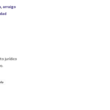
a
,
arraigo
idad
o jurídico
o.
aña