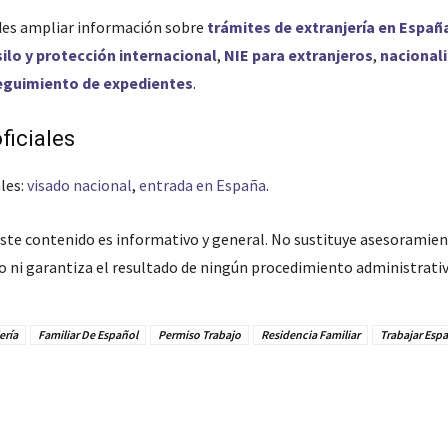
es ampliar información sobre
trámites de extranjería en Españ
silo y protección internacional
,
NIE para extranjeros
,
nacional
eguimiento de expedientes
.
ficiales
les:
visado nacional
,
entrada en España
.
ste contenido es informativo y general. No sustituye asesoramient
do ni garantiza el resultado de ningún procedimiento administrativ
ería
Familiar De Español
Permiso Trabajo
Residencia Familiar
Trabajar Esp