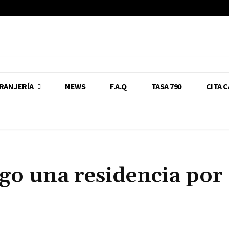
RANJERÍA
NEWS
F.A.Q
TASA 790
CITA 
ngo una residencia por
Cuota