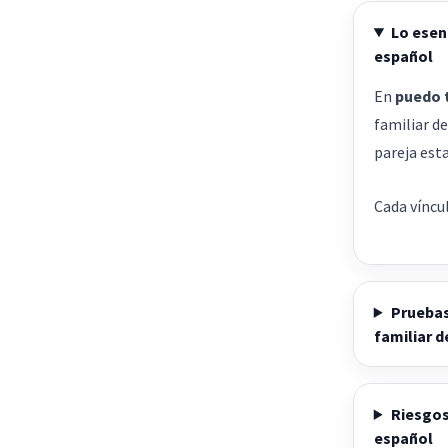
Lo esen
español
En
puedo t
familiar d
pareja esta
Cada víncul
Pruebas
familiar d
Riesgos
español