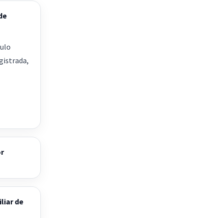
de
culo
gistrada,
or
liar de