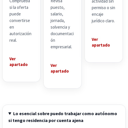
Comprueba
Revisa
actividad sin
si la oferta
puesto,
permiso o sin
puede
salario,
encaje
convertirse
jornada,
jurídico claro.
en
solvencia y
autorización
documentaci
Ver
real.
ón
apartado
empresarial.
Ver
apartado
Ver
apartado
Lo esencial sobre puedo trabajar como autónomo
si tengo residencia por cuenta ajena