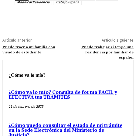
Modificar Residencia
Trabajo España
Artículo anterior
Artículo siguiente
Puedo traer a mi familia con
Puedo trabajar si tengo una
visado de estudiante
residencia por familiar de
español
¿Cómo va lo mío?
¿Cómo va lo mío? Consulta de forma FACIL y
EFECTIVA tus TRAMITES
11 de febrero de 2025
¿Cómo puedo consultar el estado de mi trámite
en la Sede Electrónica del Ministerio de
Justicia?