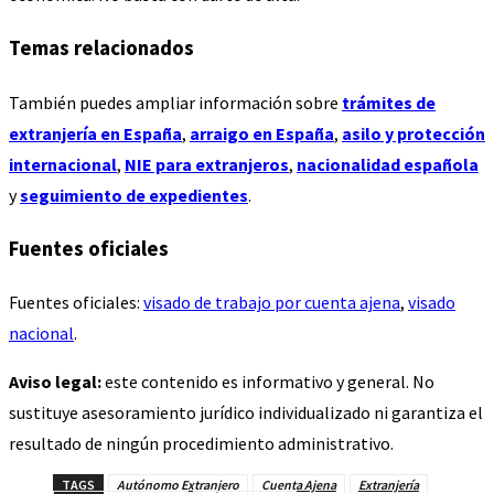
Temas relacionados
También puedes ampliar información sobre
trámites de
extranjería en España
,
arraigo en España
,
asilo y protección
internacional
,
NIE para extranjeros
,
nacionalidad española
y
seguimiento de expedientes
.
Fuentes oficiales
Fuentes oficiales:
visado de trabajo por cuenta ajena
,
visado
nacional
.
Aviso legal:
este contenido es informativo y general. No
sustituye asesoramiento jurídico individualizado ni garantiza el
resultado de ningún procedimiento administrativo.
TAGS
Autónomo Extranjero
Cuenta Ajena
Extranjería