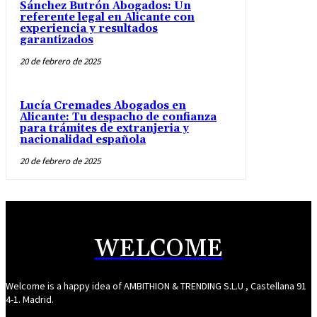
Sánchez Butrón Abogados: Un
referente legal en Alicante con
experiencia y resultados
garantizados
20 de febrero de 2025
Lucía Cremades Abogados en
Alicante: Tu despacho de confianza
para trámites de extranjeria y
nacionalidad española
20 de febrero de 2025
WELCOME
Welcome is a happy idea of AMBITHION & TRENDING S.L.U , Castellana 91
4-1. Madrid.