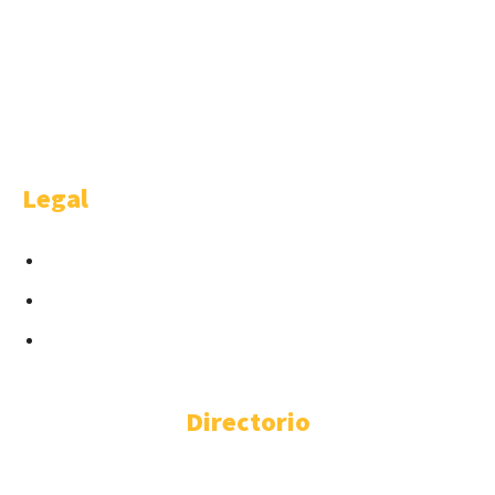
WELCOME
Welcome is a happy idea of AMBITHION & TRENDING S.L.U , Castellana
91 4-1. Madrid.
Legal
Condiciones para Anunciantes
Términos y Condiciones
Cláusula Contractual Despachos
Directorio
ABOGADOS EXTRANJERÍA
ABOGADOS EXTRANJERÍA ALICANTE