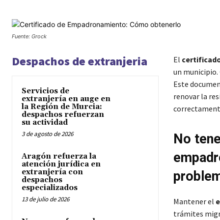
Fuente: Grock
Despachos de extranjeria
El
certifica
un municipio.
Este document
Servicios de
renovar la re
extranjería en auge en
la Región de Murcia:
correctament
despachos refuerzan
su actividad
3 de agosto de 2026
No tener
empadr
Aragón refuerza la
atención jurídica en
extranjería con
proble
despachos
especializados
13 de julio de 2026
Mantener el
e
trámites migr