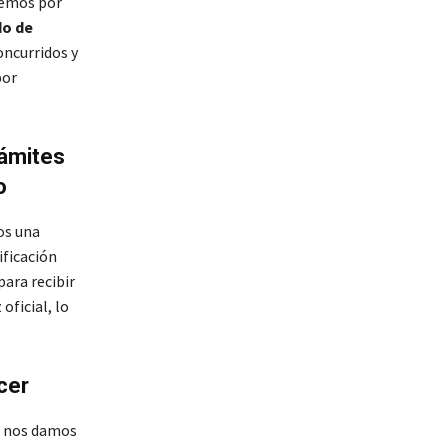
cemos por
do de
ncurridos y
por
rámites
o
os una
ificación
ara recibir
ficial, lo
cer
s nos damos