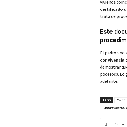
vivienda coinc
certificado
trata de proce
Este doc
procedimi
El padrón no 
convivencia o
demostrar que 
poderosa. Lo
adelante.
TAGS
Certif
Empadronarse Fá
Cuota