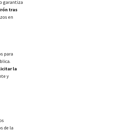
to garantiza
drón tras
azos en
os para
blica.
icitar la
nte y
os
s de la