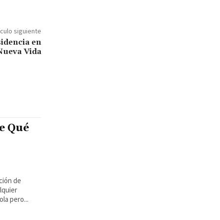
ículo siguiente
sidencia en
Nueva Vida
e Qué
ción de
lquier
la pero...