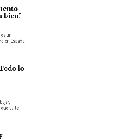
mento
a bien!
ro en España.
 Todo lo
bajar,
 que ya te
y