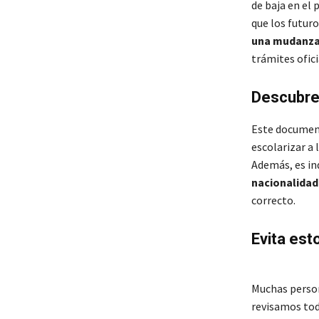
de baja en el
que los futuro
una mudanz
trámites ofici
Descubre 
Este document
escolarizar a l
Además, es in
nacionalidad 
correcto.
Evita est
Muchas person
revisamos tod