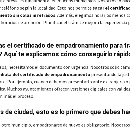
ita previa es fundamental en muchos municipios. Nosotros lo ha
r teléfono según la localidad. Esto nos permite
sacar el certifica
nto sin colas ni retrasos
. Además, elegimos horarios menos co
horarios de atención. Planificar el trámite mejora la experiencia 
s el certificado de empadronamiento para t
 Aquí te explicamos cómo conseguirlo rápid
sos, necesitamos el documento con urgencia. Nosotros solicitam
diata del certificado de empadronamiento
presentando la just
te. Por ejemplo, cuando debemos presentarlo ante extranjeria o p
ca. Muchos ayuntamientos ofrecen versiones digitales con validez o
ún más el proceso.
s de ciudad, esto es lo primero que debes ha
 otro municipio, empadronarse de nuevo es obligatorio. Nosotro