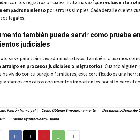
idan con los registros oficiales. Evitamos así que
rechacen la soli
 de empadronamiento
por errores simples. Cada detalle cuenta cu
sos legales.
umento también puede servir como prueba e
entos judiciales
solo sirve para trámites administrativos. También lo usamos com
 arraigo en procesos judiciales o migratorios
. Cuando alguien 
ha vivido con su pareja o familiares, este certificado es una herr
 guardamos con otros documentos importantes por si lo necesit
icado Padrón Municipal
Cómo Obtener Empadronamiento
Documento Domicilio O
cil
Trámite Ayuntamiento España