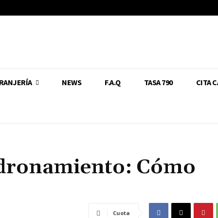
RANJERÍA
NEWS
F.A.Q
TASA 790
CITA 
adronamiento: Cómo
Cuota