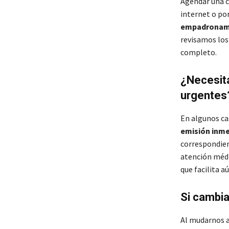
Agendar una c
internet o po
empadronamie
revisamos los 
completo.
¿Necesita
urgentes?
En algunos ca
emisión inme
correspondien
atención médi
que facilita a
Si cambia
Al mudarnos a