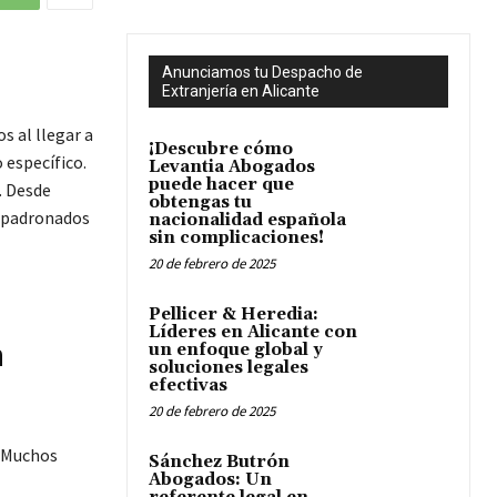
Anunciamos tu Despacho de
Extranjería en Alicante
 al llegar a
¡Descubre cómo
 específico.
Levantia Abogados
puede hacer que
. Desde
obtengas tu
empadronados
nacionalidad española
sin complicaciones!
20 de febrero de 2025
Pellicer & Heredia:
Líderes en Alicante con
n
un enfoque global y
soluciones legales
efectivas
20 de febrero de 2025
. Muchos
Sánchez Butrón
Abogados: Un