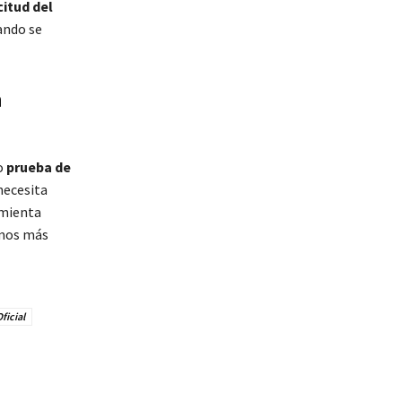
citud del
ando se
n
o
prueba de
necesita
amienta
amos más
ficial