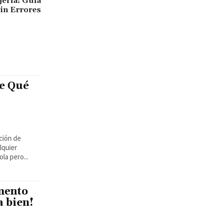
jería! Guía
sin Errores
e Qué
ción de
lquier
la pero...
mento
a bien!