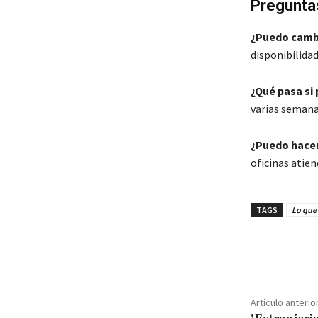
Preguntas
¿Puedo cambi
disponibilida
¿Qué pasa si 
varias semana
¿Puedo hacer 
oficinas atien
TAGS
Lo que 
Cuota
Artículo anterio