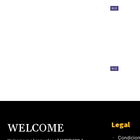
NIE
NIE
Legal
WELCOME
Condicion