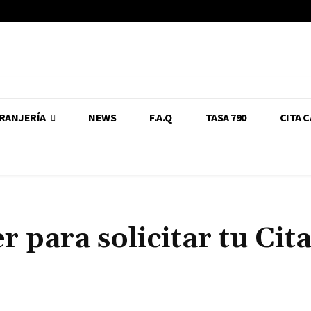
RANJERÍA
NEWS
F.A.Q
TASA 790
CITA 
r para solicitar tu Cit
Cuota