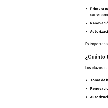
Primera e
correspond
Renovació
Autorizac
Es importante 
¿Cuánto t
Los plazos pue
Toma de h
Renovacio
Autorizac