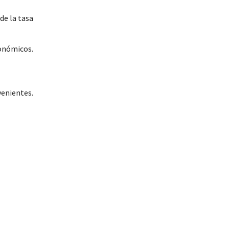
de la tasa
conómicos.
venientes.