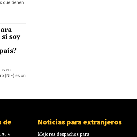
os que tienen
para
 si soy
 país?
tas en
 de
Noticias para extranjeros
Mejores despachos para
ENCIA