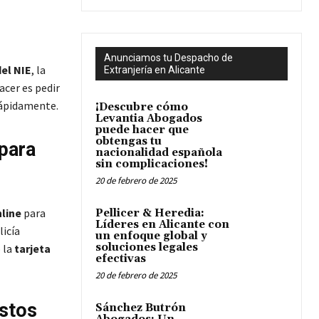
Anunciamos tu Despacho de
el NIE
, la
Extranjería en Alicante
acer es pedir
 rápidamente.
¡Descubre cómo
Levantia Abogados
puede hacer que
obtengas tu
 para
nacionalidad española
sin complicaciones!
20 de febrero de 2025
nline
para
Pellicer & Heredia:
Líderes en Alicante con
licía
un enfoque global y
soluciones legales
 la
tarjeta
efectivas
20 de febrero de 2025
estos
Sánchez Butrón