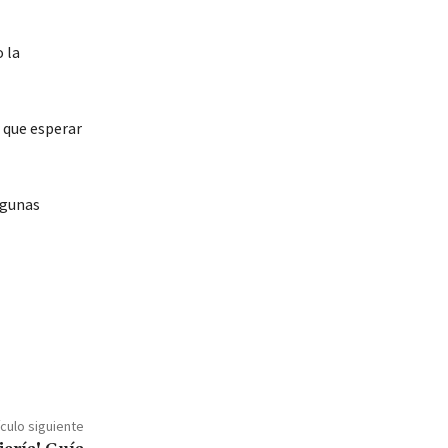
o la
r que esperar
lgunas
ículo siguiente