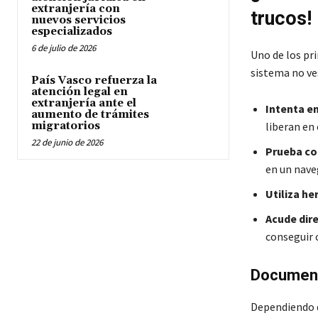
extranjería con
trucos!
nuevos servicios
especializados
6 de julio de 2026
Uno de los pri
sistema no ve
País Vasco refuerza la
atención legal en
extranjería ante el
Intenta e
aumento de trámites
migratorios
liberan en
22 de junio de 2026
Prueba co
en un nave
Utiliza he
Acude dire
conseguir c
Documento
Dependiendo d