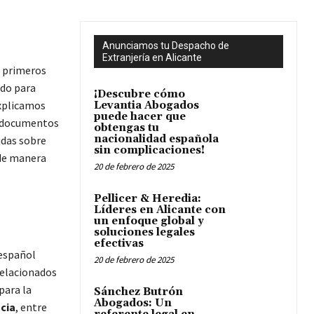
Anunciamos tu Despacho de
Extranjería en Alicante
s primeros
ado para
¡Descubre cómo
explicamos
Levantia Abogados
puede hacer que
s documentos
obtengas tu
nacionalidad española
udas sobre
sin complicaciones!
 de manera
20 de febrero de 2025
Pellicer & Heredia:
Líderes en Alicante con
un enfoque global y
soluciones legales
efectivas
español
20 de febrero de 2025
relacionados
para la
Sánchez Butrón
Abogados: Un
cia
, entre