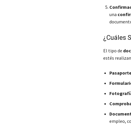
Confirmaci
una
confir
documento,
¿Cuáles 
El tipo de
doc
estés realiza
Pasaporte 
Formulario
Fotografí
Comproba
Documenta
empleo, co