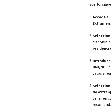
hacerlo, sigue
Accede a l
Extranjerí
Selecciona
disponibles
residenci
Introduce
DNI/NIE
,
n
vayas a rea
Selecciona
de extranj
tener en c
recomendab