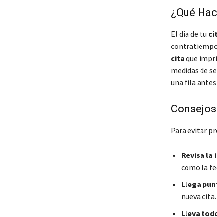
¿Qué Hace
El día de tu
ci
contratiempo.
cita
que imprim
medidas de se
una fila antes
Consejos
Para evitar p
Revisa la 
como la fec
Llega pun
nueva cita.
Lleva tod