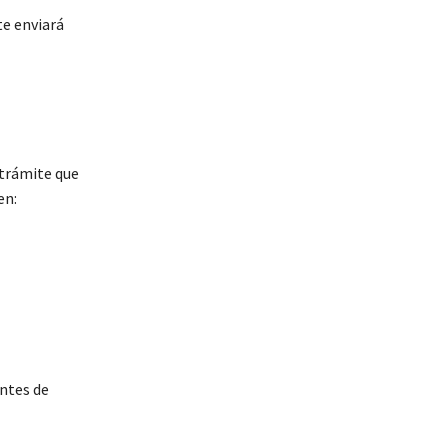
te enviará
 trámite que
en:
antes de