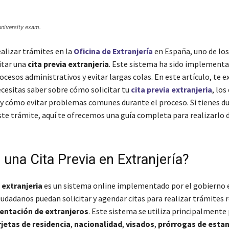
university exam.
ealizar trámites en la
Oficina de Extranjería
en España, uno de lo
itar una
cita previa extranjeria
. Este sistema ha sido implement
rocesos administrativos y evitar largas colas. En este artículo, te 
ecesitas saber sobre cómo solicitar tu
cita previa extranjeria
, lo
 y cómo evitar problemas comunes durante el proceso. Si tienes d
te trámite, aquí te ofrecemos una guía completa para realizarlo
 una Cita Previa en Extranjería?
 extranjeria
es un sistema online implementado por el gobierno 
iudadanos puedan solicitar y agendar citas para realizar trámites 
ntación de extranjeros
. Este sistema se utiliza principalmente 
rjetas de residencia
,
nacionalidad
,
visados
,
prórrogas de estan