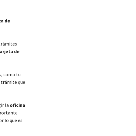
ca de
 trámites
arjeta de
s, como tu
l trámite que
ir la
oficina
mportante
r lo que es