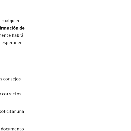
 cualquier
irmación de
mente habrá
e esperar en
es consejos:
n correctos,
solicitar una
ún documento