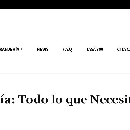
RANJERÍA
NEWS
F.A.Q
TASA 790
CITA 
ía: Todo lo que Necesi
Cuota