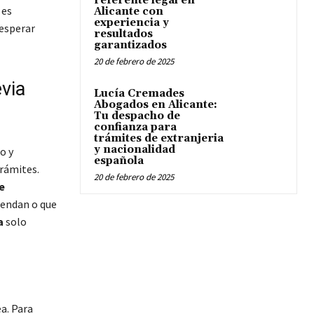
referente legal en
es
Alicante con
experiencia y
 esperar
resultados
garantizados
20 de febrero de 2025
via
Lucía Cremades
Abogados en Alicante:
Tu despacho de
confianza para
trámites de extranjeria
y nacionalidad
o y
española
trámites.
20 de febrero de 2025
e
tiendan o que
a
solo
ea. Para