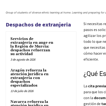
Group of students of diverse ethnic learning at home. Learning and preparing for 
Despachos de extranjeria
Si necesitas r
pasos es solic
agilizar los p
Servicios de
todo lo que n
extranjería en auge en
la Región de Murcia:
que necesitas
despachos refuerzan
cómo hacer es
su actividad
eficiente.
3 de agosto de 2026
Aragón refuerza la
¿Qué Es
atención jurídica en
extranjería con
despachos
especializados
La
cita previa
13 de julio de 2026
para que los c
con la
docume
Navarra refuerza la
gestión de
ta
atención jurídica en