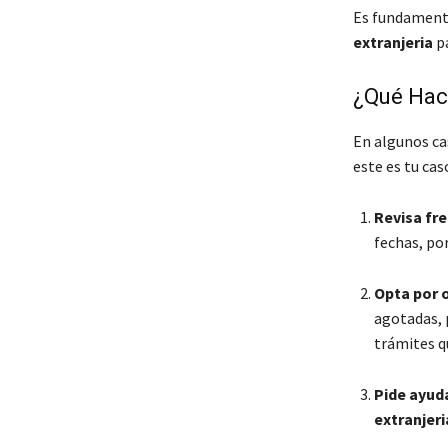
Es fundamental
extranjeria
pa
¿Qué Hace
En algunos cas
este es tu ca
Revisa fr
fechas, por
Opta por o
agotadas, 
trámites qu
Pide ayud
extranjeri