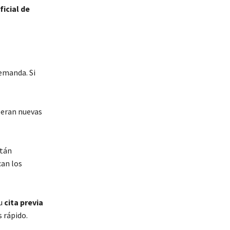
ficial de
demanda. Si
iberan nuevas
stán
can los
tu
cita previa
 rápido.