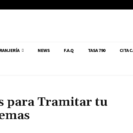
RANJERÍA
NEWS
F.A.Q
TASA 790
CITA 
s para Tramitar tu
lemas
Cuota