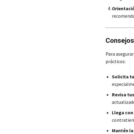
Orientaci
recomendac
Consejos 
Para asegurar
prácticos:
Solicita t
especialme
Revisa tu
actualizad
Llega con
contratie
Mantén la