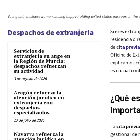
Young latin businesswoman smiling happy holding united states passport at the c
Despachos de extranjeria
Si eres extran
residencia o 
de
cita previa
Servicios de
Oficina de Ext
extranjería en auge en
la Región de Murcia:
explicamos có
despachos refuerzan
es crucial co
su actividad
3 de agosto de 2026
Aragón refuerza la
¿Qué es
atención jurídica en
extranjería con
despachos
Import
especializados
13 de julio de 2026
La
cita previa
gestionar de 
Navarra refuerza la
atención jurídica en