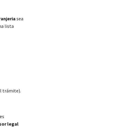
ranjeria
sea
a lista
 trámite).
es
sor legal