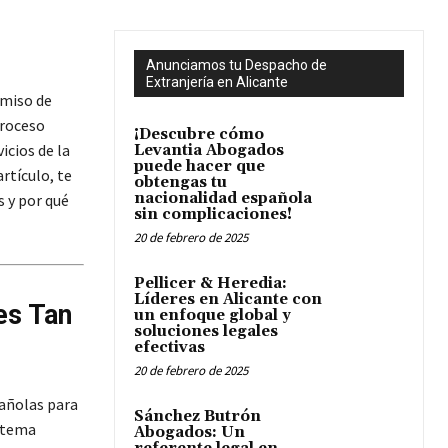
Anunciamos tu Despacho de
Extranjería en Alicante
rmiso de
proceso
¡Descubre cómo
icios de la
Levantia Abogados
puede hacer que
rtículo, te
obtengas tu
nacionalidad española
 y por qué
sin complicaciones!
20 de febrero de 2025
Pellicer & Heredia:
Líderes en Alicante con
es Tan
un enfoque global y
soluciones legales
efectivas
20 de febrero de 2025
añolas para
Sánchez Butrón
istema
Abogados: Un