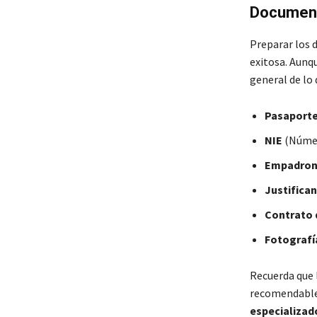
Document
Preparar los 
exitosa. Aunqu
general de lo 
Pasaporte
NIE
(Número
Empadron
Justifica
Contrato 
Fotografí
Recuerda que 
recomendable r
especializad