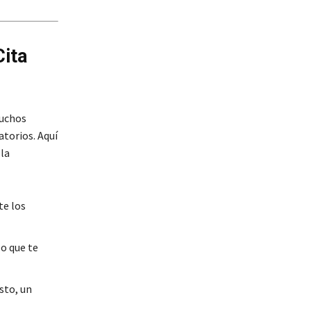
ita
muchos
atorios. Aquí
la
te los
lo que te
sto, un