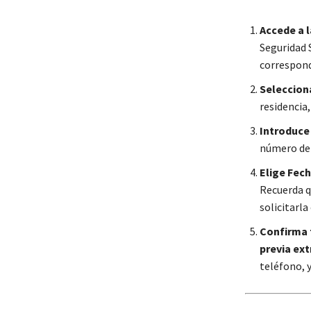
Accede a l
Seguridad S
correspond
Seleccion
residencia
Introduce
número de 
Elige Fech
Recuerda q
solicitarla
Confirma 
previa ext
teléfono, y