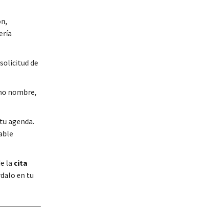
ón,
ería
solicitud de
omo nombre,
 tu agenda.
able
de la
cita
dalo en tu