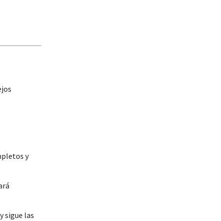
ejos
mpletos y
ará
y sigue las