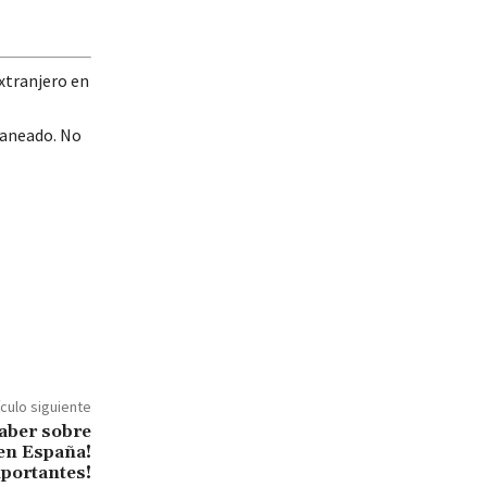
xtranjero en
laneado. No
ículo siguiente
Saber sobre
 en España!
portantes!