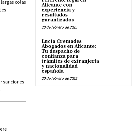
referente legal en
 largas colas
Alicante con
tes
experiencia y
resultados
garantizados
20 de febrero de 2025
Lucía Cremades
Abogados en Alicante:
Tu despacho de
confianza para
trámites de extranjeria
y nacionalidad
española
20 de febrero de 2025
ar sanciones
.
iere