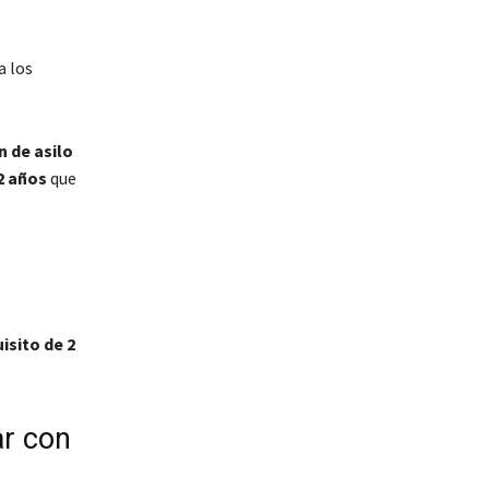
a los
 de asilo
2 años
que
isito de 2
ar con