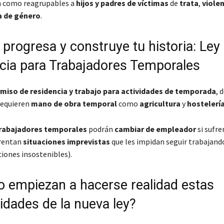
n como reagrupables a
hijos y padres de víctimas
de
trata
,
violen
a de género
.
 progresa y construye tu historia: Ley
cia para Trabajadores Temporales
miso de residencia y trabajo para actividades de temporada
, 
requieren
mano de obra temporal
como
agricultura
y
hostelerí
rabajadores temporales
podrán
cambiar de empleador
si sufr
rentan
situaciones imprevistas
que les impidan seguir trabajan
ciones insostenibles).
 empiezan a hacerse realidad estas
idades de la nueva ley?