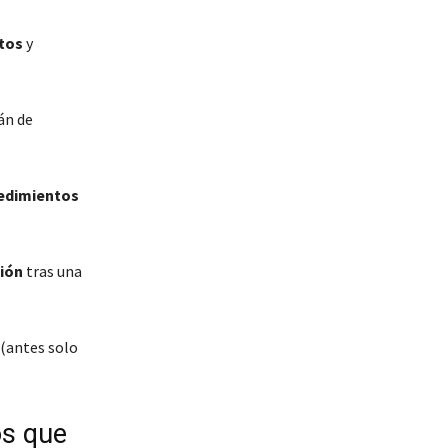
itos
y
án de
edimientos
ción
tras una
(antes solo
os que