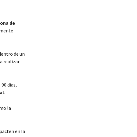
ona de
almente
entro de un
a realizar
 90 días,
al
.
mo la
pacten en la