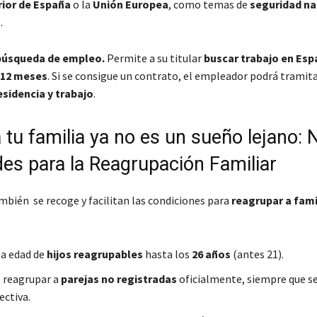
rior de España
o la
Unión Europea
, como temas de
seguridad na
a
.
búsqueda de empleo.
Permite a su titular
buscar trabajo en Esp
12 meses
. Si se consigue un contrato, el empleador podrá tramita
sidencia y trabajo
.
 tu familia ya no es un sueño lejano:
des para la Reagrupación Familiar
mbién se recoge y facilitan las condiciones para
reagrupar a fami
la edad de
hijos reagrupables
hasta los
26 años
(antes 21).
 reagrupar a
parejas no registradas
oficialmente, siempre que se
ectiva.