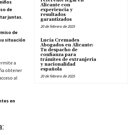
referente legal en
 niños
Alicante con
so de
experiencia y
resultados
tar juntas
.
garantizados
20 de febrero de 2025
rmiso de
su situación
Lucía Cremades
Abogados en Alicante:
Tu despacho de
confianza para
trámites de extranjeria
ermite a
y nacionalidad
española
ña obtener
20 de febrero de 2025
 acceso al
ntes en
a: