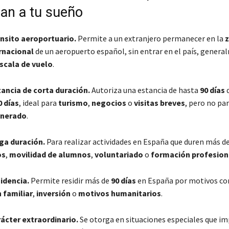
can a tu sueño
ánsito aeroportuario.
Permite a un extranjero permanecer en la
z
rnacional
de un aeropuerto español, sin entrar en el país, gener
scala de vuelo
.
ancia de corta duración.
Autoriza una estancia de hasta
90 días
d
0 días
, ideal para
turismo
,
negocios
o
visitas breves
, pero no par
unerado
.
ga duración.
Para realizar actividades en España que duren más de
os
,
movilidad de alumnos
,
voluntariado
o
formación profesion
idencia.
Permite residir más de
90 días
en España por motivos co
 familiar
,
inversión
o
motivos humanitarios
.
ácter extraordinario.
Se otorga en situaciones especiales que im