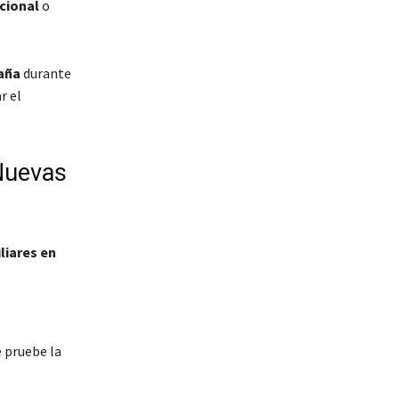
cional
o
aña
durante
r el
 Nuevas
liares en
 pruebe la