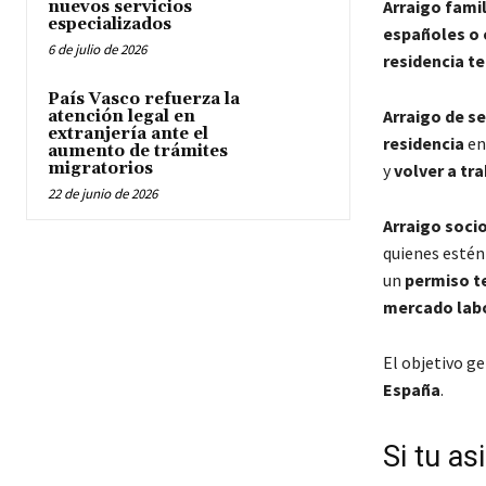
Arraigo famil
nuevos servicios
especializados
españoles o 
6 de julio de 2026
residencia t
País Vasco refuerza la
Arraigo de s
atención legal en
extranjería ante el
residencia
en
aumento de trámites
migratorios
y
volver a tr
22 de junio de 2026
Arraigo soci
quienes esté
un
permiso t
mercado lab
El objetivo g
España
.
Si tu as