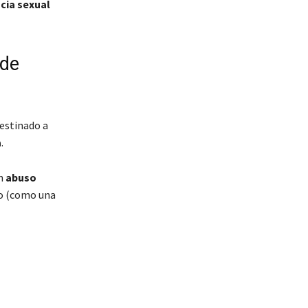
cia sexual
 de
destinado a
a
.
en
abuso
do (como una