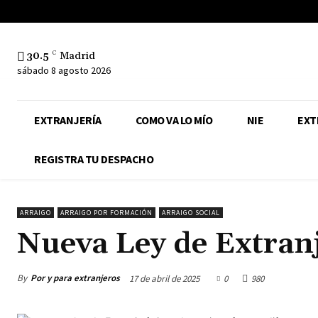
30.5
C
Madrid
sábado 8 agosto 2026
EXTRANJERÍA
COMO VA LO MÍO
NIE
EXT
REGISTRA TU DESPACHO
ARRAIGO
ARRAIGO POR FORMACIÓN
ARRAIGO SOCIAL
Nueva Ley de Extranj
By
Por y para extranjeros
17 de abril de 2025
0
980