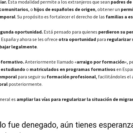
iar.
Esta modalidad permite a los extranjeros que sean
padres de
comunitarios
, o
hijos de españoles de origen
, obtener un
permi
emporal
. Su propósito es fortalecer el derecho de las
familias a es
egunda oportunidad.
Está pensado para quienes
perdieron su pe
 España y ahora se les ofrece
otra oportunidad
para
regularizar 
abajar legalmente
.
oformativo.
Anteriormente llamado «
arraigo por formación
«, p
n
estudiando
o
matriculados en programas formativos
en Espa
emporal
para seguir su
formación profesional
, facilitándoles el
oral
posteriormente.
eneral es
ampliar las vías para regularizar la situación de migra
ilo fue denegado, aún tienes esperanz