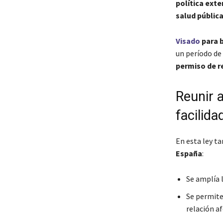
política exte
salud públic
Visado
para 
un período de
permiso de re
Reunir a
facilida
En esta ley ta
España
:
Se amplía 
Se permite
relación af