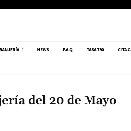
RANJERÍA
NEWS
F.A.Q
TASA 790
CITA 
ería del 20 de Mayo
Cuota