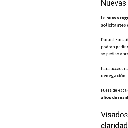
Nuevas v
La
nueva regu
solicitantes 
Durante un añ
podrán pedir
se pedían ant
Para acceder a
denegación
.
Fuera de esta
años de resi
Visados
clarida