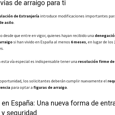
ías de arraigo para ti
lación de Extranjería
introduce modificaciones importantes par
de asilo
.
o desde que entre en vigor, quienes hayan recibido una
denegación
arraigo
si han vivido en España al menos
6 meses
, en lugar de los
es.
 esta vía especial es indispensable tener una
resolución firme de
 oportunidad, los solicitantes deberán cumplir nuevamente el
requ
dencia
para optar a
figuras de arraigo
.
 en España: Una nueva forma de entr
d y seguridad