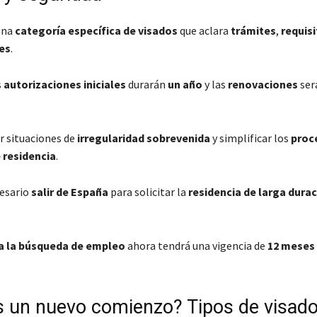
una
categoría específica de visados
que aclara
trámites
,
requis
es
.
s
autorizaciones iniciales
durarán
un año
y las
renovaciones
ser
r situaciones de
irregularidad sobrevenida
y simplificar los
proc
 residencia
.
cesario
salir de España
para solicitar la
residencia de larga dura
a la búsqueda de empleo
ahora tendrá una vigencia de
12 meses
 un nuevo comienzo? Tipos de visad