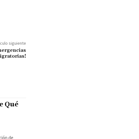
ículo siguiente
mergencias
igratorias!
e Qué
ción de