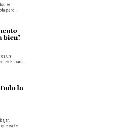
lquier
la pero...
mento
a bien!
ro en España.
 Todo lo
bajar,
 que ya te