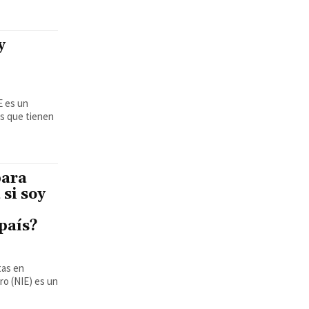
y
os que tienen
para
 si soy
 país?
tas en