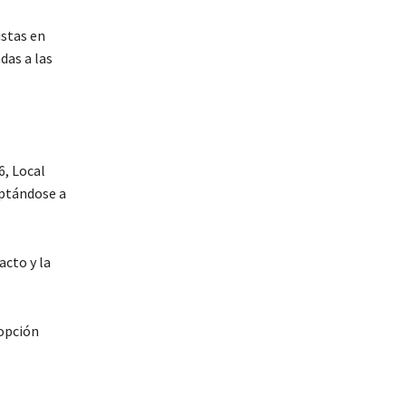
stas en
das a las
6, Local
aptándose a
acto y la
opción