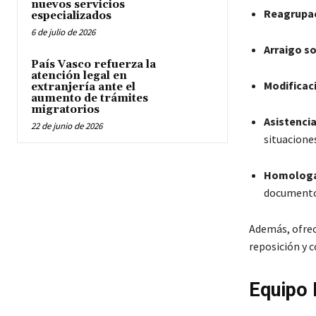
nuevos servicios
Reagrupac
especializados
6 de julio de 2026
Arraigo so
País Vasco refuerza la
atención legal en
Modificac
extranjería ante el
aumento de trámites
migratorios
Asistencia
22 de junio de 2026
situacione
Homologac
documentos
Además, ofrece
reposición y 
Equipo 