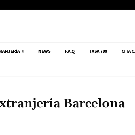
RANJERÍA
NEWS
F.A.Q
TASA 790
CITA 
xtranjeria Barcelona
Cuota