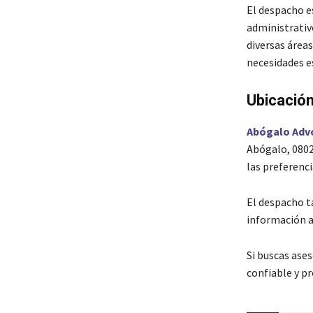
El despacho e
administrativo
diversas áreas
necesidades es
Ubicación
Abógalo Adv
Abógalo, 0802
las preferenci
El despacho ta
información a
Si buscas ases
confiable y p