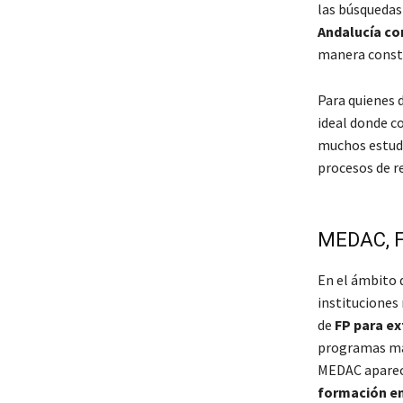
las búsquedas
Andalucía co
manera consta
Para quienes d
ideal donde c
muchos estudi
procesos de re
MEDAC, F
En el ámbito 
instituciones
de
FP para ex
programas más
MEDAC aparece
formación en