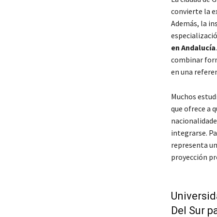
convierte la 
Además, la in
especializaci
en Andalucía
combinar forma
en una refere
Muchos estudi
que ofrece a q
nacionalidade
integrarse. P
representa un
proyección pr
Universid
Del Sur p