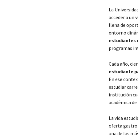
La
Universidad
acceder a un
v
llena de opor
entorno dinám
estudiantes 
programas int
Cada año, cie
estudiante p
En ese contex
estudiar carr
institución c
académica de 
La vida estudi
oferta gastron
una de las má