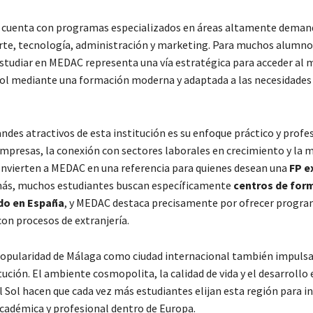
n cuenta con programas especializados en áreas altamente dema
rte, tecnología, administración y marketing. Para muchos alumno
estudiar en MEDAC representa una vía estratégica para acceder al
ol mediante una formación moderna y adaptada a las necesidades 
ndes atractivos de esta institución es su enfoque práctico y profes
empresas, la conexión con sectores laborales en crecimiento y la
nvierten a MEDAC en una referencia para quienes desean una
FP e
más, muchos estudiantes buscan específicamente
centros de for
do en España
, y MEDAC destaca precisamente por ofrecer program
on procesos de extranjería.
popularidad de Málaga como ciudad internacional también impulsa 
tución. El ambiente cosmopolita, la calidad de vida y el desarroll
l Sol hacen que cada vez más estudiantes elijan esta región para in
cadémica y profesional dentro de Europa.