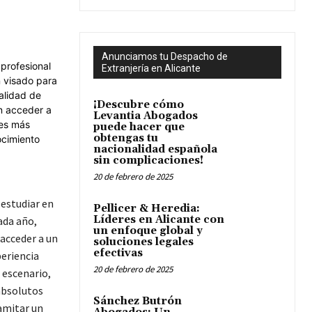
Anunciamos tu Despacho de
Extranjería en Alicante
¡Descubre cómo
Levantia Abogados
puede hacer que
obtengas tu
nacionalidad española
sin complicaciones!
20 de febrero de 2025
 estudiar en
Pellicer & Heredia:
Líderes en Alicante con
ada año,
un enfoque global y
acceder a un
soluciones legales
efectivas
periencia
20 de febrero de 2025
e escenario,
absolutos
Sánchez Butrón
amitar un