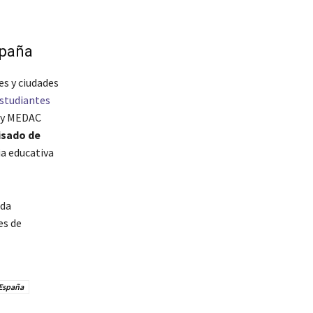
spaña
es y ciudades
studiantes
y
MEDAC
isado de
ia educativa
ada
es de
 España