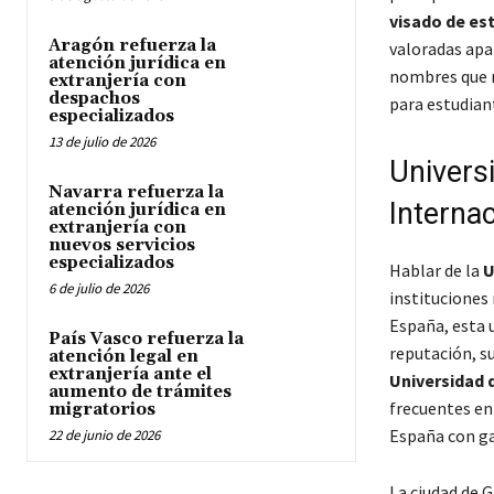
visado de es
Aragón refuerza la
valoradas apa
atención jurídica en
nombres que r
extranjería con
despachos
para estudian
especializados
13 de julio de 2026
Univers
Navarra refuerza la
Internac
atención jurídica en
extranjería con
nuevos servicios
especializados
Hablar de la
U
6 de julio de 2026
instituciones
España, esta u
País Vasco refuerza la
reputación, s
atención legal en
extranjería ante el
Universidad 
aumento de trámites
frecuentes en
migratorios
España con ga
22 de junio de 2026
La ciudad de G