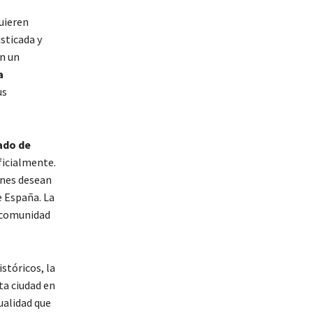
uieren
isticada y
n un
a
us
ado de
ficialmente.
enes desean
e España. La
a comunidad
stóricos, la
ta ciudad en
ualidad que