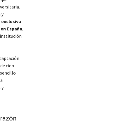
ersitaria.
 y
 exclusiva
 en España
,
 institución
adaptación
 de cien
sencillo
da
 y
orazón