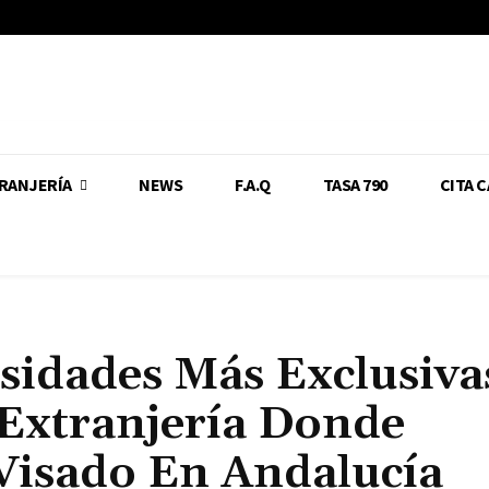
RANJERÍA
NEWS
F.A.Q
TASA 790
CITA 
sidades Más Exclusiva
 Extranjería Donde
Visado En Andalucía