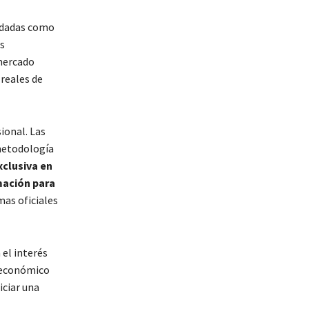
ndadas como
s
 mercado
reales de
ional. Las
 metodología
xclusiva en
mación para
as oficiales
el interés
o económico
iciar una