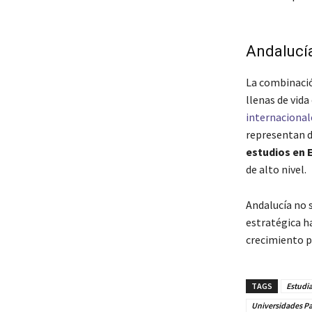
Andalucí
La combinació
llenas de vida
internacional
representan d
estudios en 
de alto nivel.
Andalucía no 
estratégica h
crecimiento p
TAGS
Estudia
Universidades Pa