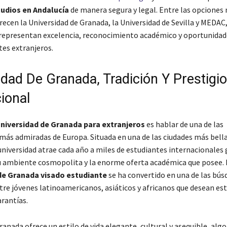
tudios en Andalucía
de manera segura y legal. Entre las opciones
recen la
Universidad de Granada
, la
Universidad de Sevilla
y
MEDAC
epresentan excelencia, reconocimiento académico y oportunidad
tes extranjeros.
idad De Granada, Tradición Y Prestigio
ional
niversidad de Granada para extranjeros
es hablar de una de las
 más admiradas de Europa. Situada en una de las ciudades más bell
niversidad atrae cada año a miles de estudiantes internacionales g
u ambiente cosmopolita y la enorme oferta académica que posee. 
de Granada visado estudiante
se ha convertido en una de las bú
tre jóvenes latinoamericanos, asiáticos y africanos que desean est
rantías.
ranada ofrece un estilo de vida elegante, cultural y asequible, algo