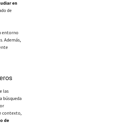
udiar en
do de
un entorno
as. Además,
ente
eros
e las
La búsqueda
or
e contexto,
o de