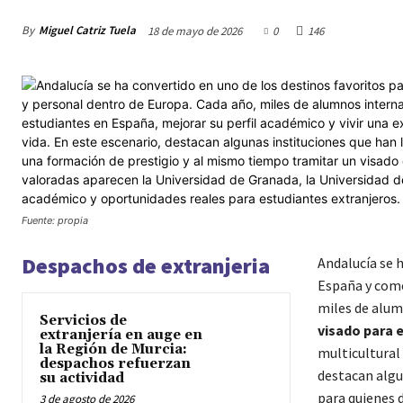
By
Miguel Catriz Tuela
18 de mayo de 2026
0
146
Fuente: propia
Despachos de extranjeria
Andalucía se 
España y come
miles de alum
Servicios de
visado para 
extranjería en auge en
la Región de Murcia:
multicultural 
despachos refuerzan
destacan algu
su actividad
para quienes 
3 de agosto de 2026