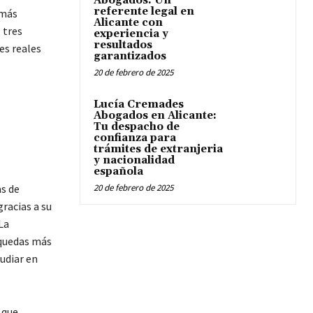
Abogados: Un
referente legal en
 más
Alicante con
, tres
experiencia y
resultados
es reales
garantizados
20 de febrero de 2025
Lucía Cremades
Abogados en Alicante:
Tu despacho de
confianza para
trámites de extranjeria
y nacionalidad
española
as de
20 de febrero de 2025
racias a su
La
squedas más
udiar en
 que