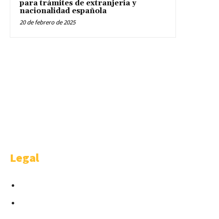
para trámites de extranjeria y
nacionalidad española
20 de febrero de 2025
WELCOME
Welcome is a happy idea of AMBITHION & TRENDING S.L.U , Castellana
91 4-1. Madrid.
Legal
Condiciones para Anunciantes
Términos y Condiciones