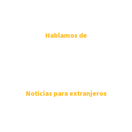
ABOGADOS EXTRANJERIA VALENCIA
ABOGADOS EXTRANJERIA VALLADOLID
ABOGADOS EXTRANJERIA ZARAGOZA
Hablamos de
PERMISO DE RESIDENCIA ESPAÑOLA
110
EXTRANJERÍA
106
F.A.Q
100
ASISTENCIA SANITARIA
93
ABOGADOS EXTRANJERÍA
85
NÓMADAS DIGITALES
80
Noticias para extranjeros
Mejores despachos para tramitar la nacionalidad
española en las Islas Baleares
4 de agosto de 2026