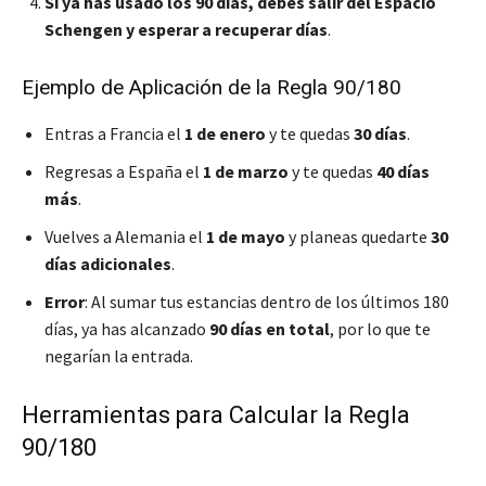
Si ya has usado los 90 días, debes salir del Espacio
Schengen y esperar a recuperar días
.
Ejemplo de Aplicación de la Regla 90/180
Entras a Francia el
1 de enero
y te quedas
30 días
.
Regresas a España el
1 de marzo
y te quedas
40 días
más
.
Vuelves a Alemania el
1 de mayo
y planeas quedarte
30
días adicionales
.
Error
: Al sumar tus estancias dentro de los últimos 180
días, ya has alcanzado
90 días en total
, por lo que te
negarían la entrada.
Herramientas para Calcular la Regla
90/180