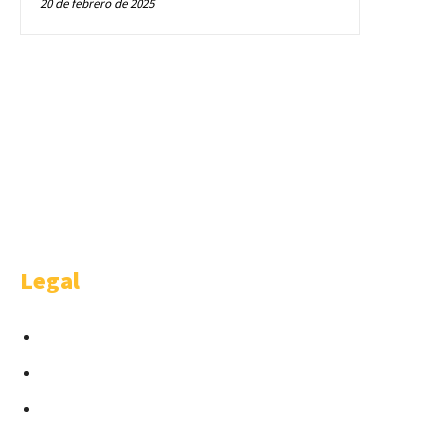
20 de febrero de 2025
WELCOME
Welcome is a happy idea of AMBITHION & TRENDING S.L.U , Castellana
91 4-1. Madrid.
Legal
Condiciones para Anunciantes
Términos y Condiciones
Cláusula Contractual Despachos