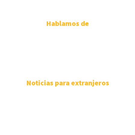
ABOGADOS EXTRANJERIA ZARAGOZA
Hablamos de
PERMISO DE RESIDENCIA ESPAÑOLA
110
EXTRANJERÍA
106
F.A.Q
100
ASISTENCIA SANITARIA
93
ABOGADOS EXTRANJERÍA
85
NÓMADAS DIGITALES
80
Noticias para extranjeros
Mejores despachos para tramitar la nacionalidad
española en las Islas Baleares
4 de agosto de 2026
Servicios de extranjería en auge en la Región de Murcia:
despachos refuerzan su actividad