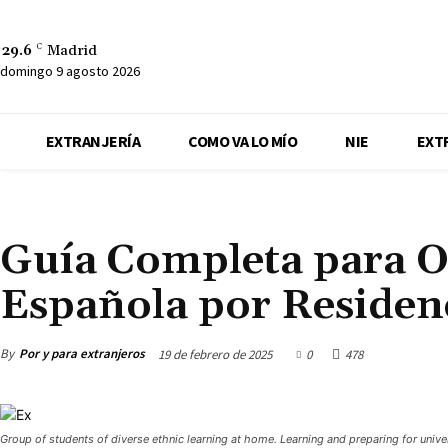
29.6
C
Madrid
domingo 9 agosto 2026
EXTRANJERÍA
COMO VA LO MÍO
NIE
EXT
NACIONALIDAD ESPAÑOLA
Guía Completa para O
Española por Residen
By
Por y para extranjeros
19 de febrero de 2025
0
478
Group of students of diverse ethnic learning at home. Learning and preparing for unive