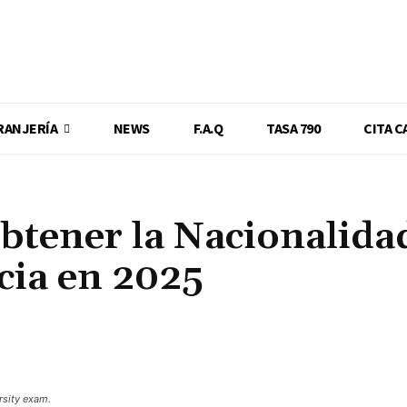
RANJERÍA
NEWS
F.A.Q
TASA 790
CITA C
btener la Nacionalida
cia en 2025
Cuota
rsity exam.