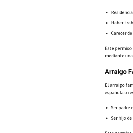
Residencia
Haber tra
Carecer de
Este permiso 
mediante una d
Arraigo F
El arraigo fam
española o res
Ser padre 
Ser hijo d