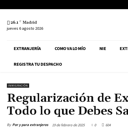
26.1
C
Madrid
jueves 6 agosto 2026
EXTRANJERÍA
COMO VA LO MÍO
NIE
EXT
REGISTRA TU DESPACHO
INMIGRACIÓN
Regularización de Ex
Todo lo que Debes S
By
Por y para extranjeros
19 de febrero de 2025
0
604