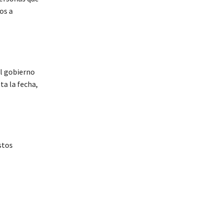
os a
al gobierno
ta la fecha,
stos