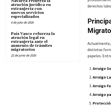
Navarra refuerza la
atención jurídica en
derechos labor
extranjería con
nuevos servicios
especializados
Princip
6 de julio de 2026
Migrato
País Vasco refuerza la
atención legal en
extranjería ante el
Actualmente, 
aumento de trámites
distintas for
migratorios
22 de junio de 2026
papeles. Entre
Arraigo So
Arraigo L
Arraigo Fa
Arraigo p
Protecció