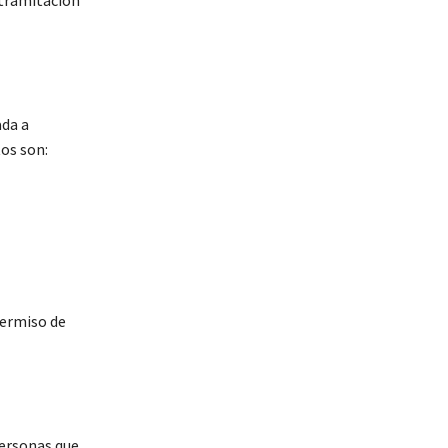
 tramitación
ada a
os son:
permiso de
personas que