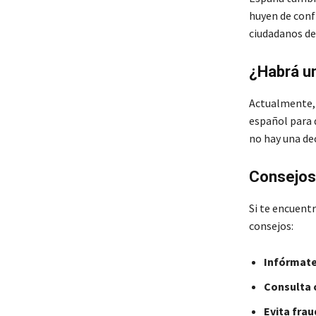
huyen de conf
ciudadanos de
¿Habrá u
Actualmente, 
español para
no hay una dec
Consejos 
Si te encuentr
consejos:
Infórmate
Consulta 
Evita fra