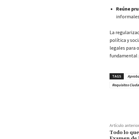
Reúne pru
informales
La regulariza
política y soc
legales para o
fundamental pa
TAGS
Aproba
Requisitos Ciud
Cuota
Artículo anterio
Todo lo que
Examen de 