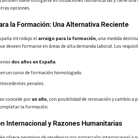
también suele otorgarse en situaciones humanitarias y tiene una
otras opciones.
ara la Formación: Una Alternativa Reciente
spaña introdujo el
arraigo para la formación
, una medida destin
ue deseen formarse en áreas de alta demanda laboral. Los requisit
menos
dos años en España
.
e en un curso de formación homologado.
ntecedentes penales.
se concede por
un año
, con posibilidad de renovación y cambio a 
completar la formación.
n Internacional y Razones Humanitarias
n ofrece permisos de residencia por protección internacional a 