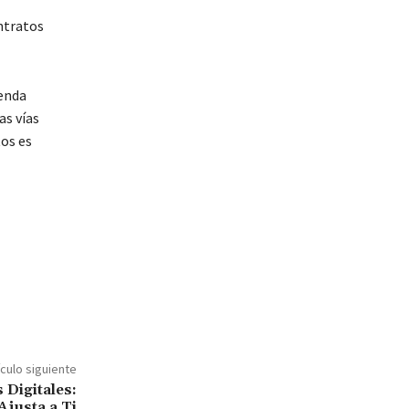
ntratos
genda
as vías
tos es
ículo siguiente
Digitales:
Ajusta a Ti