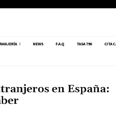
RANJERÍA
NEWS
F.A.Q
TASA 790
CITA 
tranjeros en España:
aber
Cuota