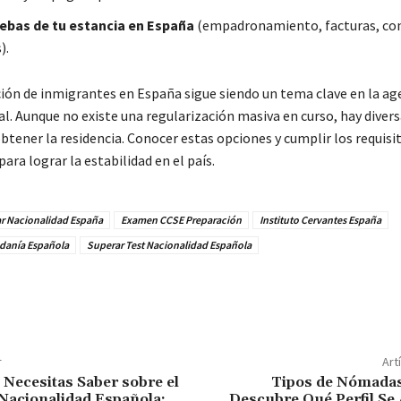
ebas de tu estancia en España
(empadronamiento, facturas, co
).
ción de inmigrantes en España sigue siendo un tema clave en la a
ial. Aunque no existe una regularización masiva en curso, hay divers
btener la residencia. Conocer estas opciones y cumplir los requisi
ra lograr la estabilidad en el país.
r Nacionalidad España
Examen CCSE Preparación
Instituto Cervantes España
adanía Española
Superar Test Nacionalidad Española
r
Art
 Necesitas Saber sobre el
Tipos de Nómadas 
Nacionalidad Española:
Descubre Qué Perfil Se 