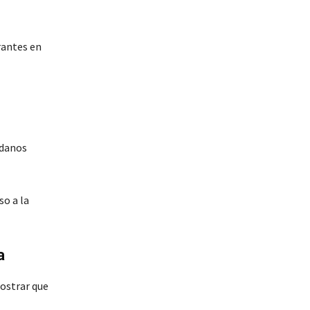
rantes en
adanos
so a la
a
ostrar que