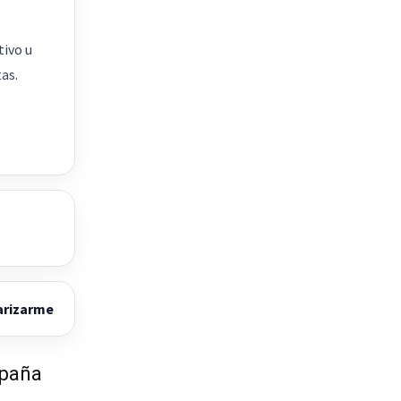
tivo u
as.
arizarme
spaña