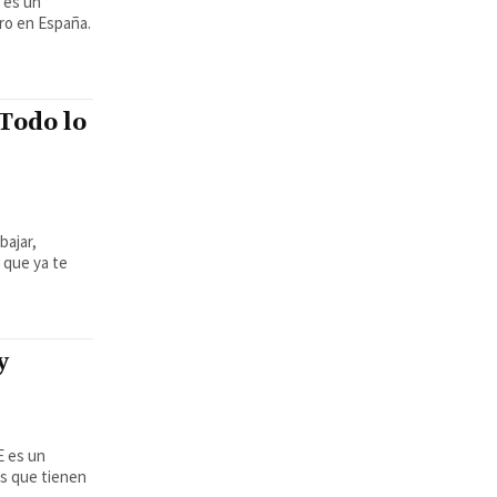
ro en España.
 Todo lo
bajar,
 que ya te
y
os que tienen