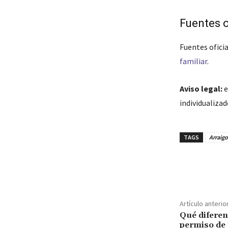
Fuentes o
Fuentes oficia
familiar
.
Aviso legal:
e
individualiza
TAGS
Arraig
Cuota
Artículo anterio
Qué diferen
permiso de 