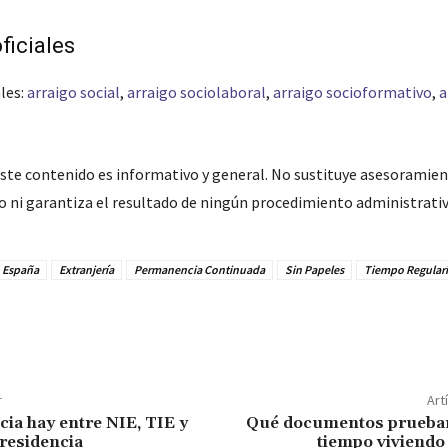
ficiales
les:
arraigo social
,
arraigo sociolaboral
,
arraigo socioformativo
,
a
ste contenido es informativo y general. No sustituye asesoramient
do ni garantiza el resultado de ningún procedimiento administrativ
o España
Extranjería
Permanencia Continuada
Sin Papeles
Tiempo Regulari
r
Art
cia hay entre NIE, TIE y
Qué documentos prueban
residencia
tiempo viviendo