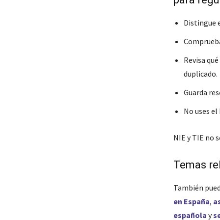
Distingue e
Comprueba s
Revisa qué
duplicado.
Guarda reso
No uses el 
NIE y TIE no 
Temas re
También pued
en España
,
a
española
y
s