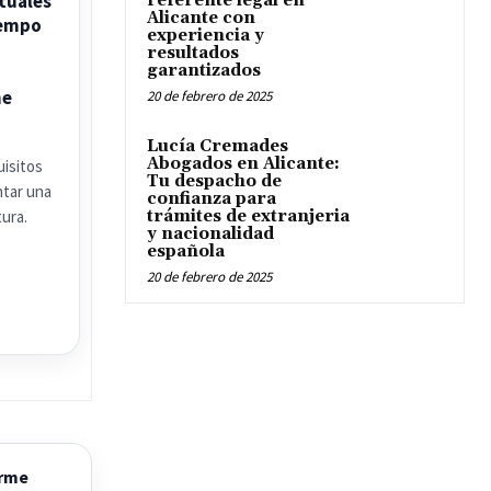
tuales
referente legal en
Alicante con
iempo
experiencia y
resultados
garantizados
me
20 de febrero de 2025
Lucía Cremades
Abogados en Alicante:
isitos
Tu despacho de
ntar una
confianza para
ura.
trámites de extranjeria
y nacionalidad
española
20 de febrero de 2025
arme