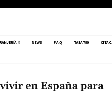
RANJERÍA
NEWS
F.A.Q
TASA 790
CITA 
vivir en España para
Cuota