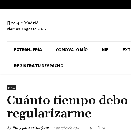
24.4
C
Madrid
viernes 7 agosto 2026
EXTRANJERÍA
COMO VA LO MÍO
NIE
EXT
REGISTRA TU DESPACHO
F.A.Q
Cuánto tiempo debo 
regularizarme
By
Por y para extranjeros
5 de julio de 2026
0
58