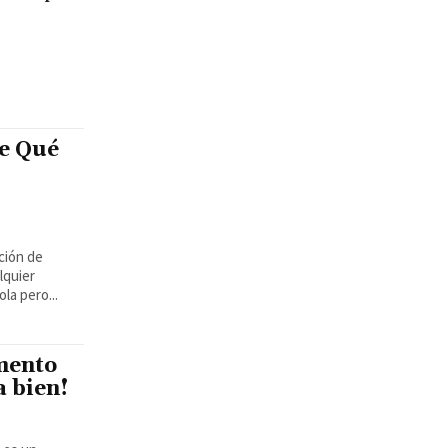
e Qué
ción de
lquier
la pero...
mento
a bien!