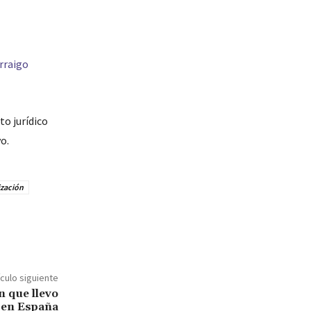
rraigo
o jurídico
o.
zación
ículo siguiente
 que llevo
 en España