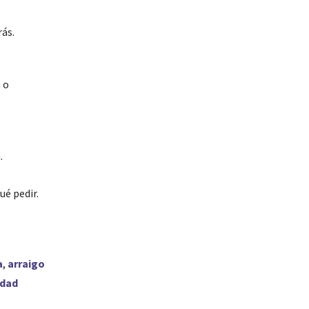
rás.
 o
.
ué pedir.
a
,
arraigo
idad