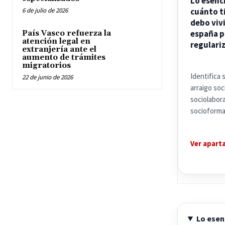
Lo esenc
6 de julio de 2026
cuánto 
debo vivi
españa p
País Vasco refuerza la
atención legal en
regulari
extranjería ante el
aumento de trámites
migratorios
Identifica 
22 de junio de 2026
arraigo soci
sociolabora
socioforma
Ver apart
Lo esen