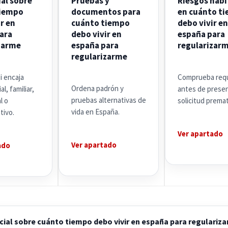
ial sobre
Pruebas y
Riesgos habi
tiempo
documentos para
en cuánto t
r en
cuánto tiempo
debo vivir en
ara
debo vivir en
españa para
zarme
españa para
regularizar
regularizarme
si encaja
Comprueba requ
Ordena padrón y
al, familiar,
antes de prese
pruebas alternativas de
l o
solicitud premat
vida en España.
tivo.
Ver apartado
Ver apartado
ado
cial sobre cuánto tiempo debo vivir en españa para regulariz