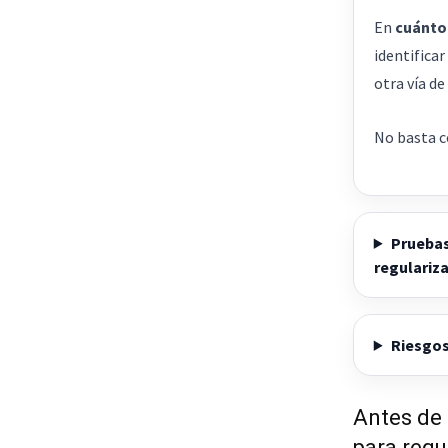
En
cuánto 
identificar
otra vía d
No basta c
Pruebas
regulariz
Riesgos
Antes de 
para regu