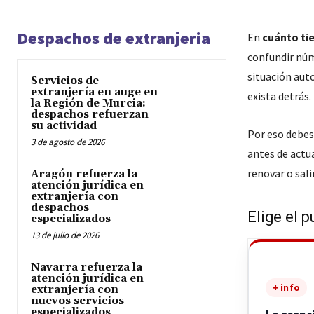
Despachos de extranjeria
En
cuánto ti
confundir núme
situación auto
Servicios de
extranjería en auge en
exista detrás.
la Región de Murcia:
despachos refuerzan
su actividad
Por eso debes
3 de agosto de 2026
antes de actua
renovar o sali
Aragón refuerza la
atención jurídica en
extranjería con
despachos
Elige el p
especializados
13 de julio de 2026
Navarra refuerza la
atención jurídica en
+ info
extranjería con
nuevos servicios
especializados