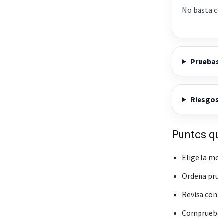
No basta c
Pruebas
Riesgos
Puntos qu
Elige la m
Ordena pru
Revisa cont
Comprueba 