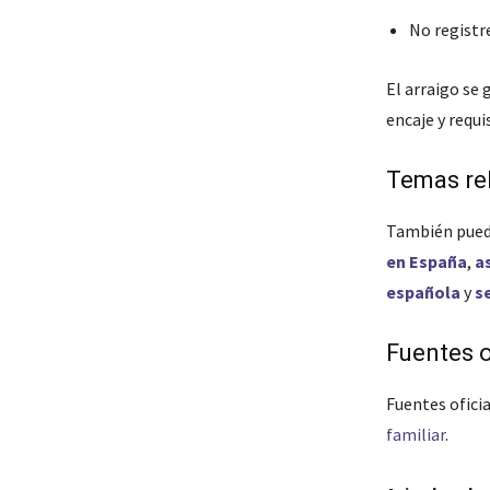
No registre
El arraigo se
encaje y requi
Temas re
También pued
en España
,
a
española
y
s
Fuentes o
Fuentes oficia
familiar
.