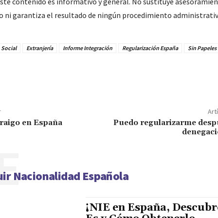
ste contenido es informativo y general. No sustituye asesoramient
do ni garantiza el resultado de ningún procedimiento administrativ
 Social
Extranjería
Informe Integración
Regularización España
Sin Papeles
r
Art
rraigo en España
Puedo regularizarme desp
denegaci
E
ir Nacionalidad Española
¡NIE en España, Descubr