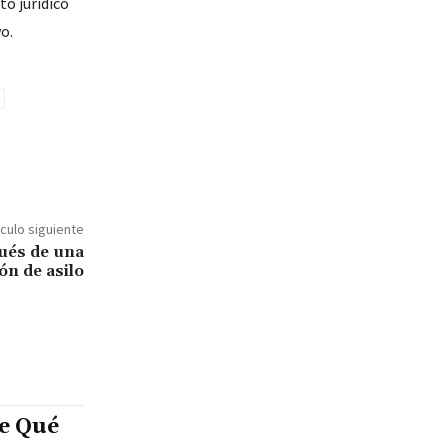
o jurídico
o.
ículo siguiente
ués de una
ón de asilo
e Qué