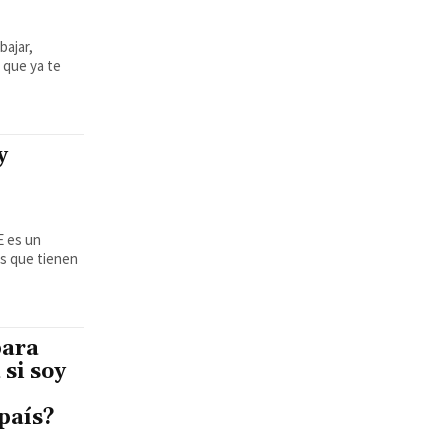
bajar,
 que ya te
y
os que tienen
para
 si soy
 país?