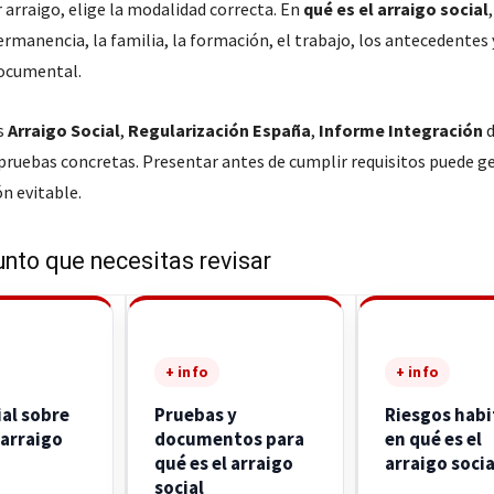
 arraigo, elige la modalidad correcta. En
qué es el arraigo social
rmanencia, la familia, la formación, el trabajo, los antecedentes 
documental.
s
Arraigo Social
,
Regularización España
,
Informe Integración
d
 pruebas concretas. Presentar antes de cumplir requisitos puede g
n evitable.
unto que necesitas revisar
+ info
+ info
ial sobre
Pruebas y
Riesgos habi
 arraigo
documentos para
en qué es el
qué es el arraigo
arraigo socia
social