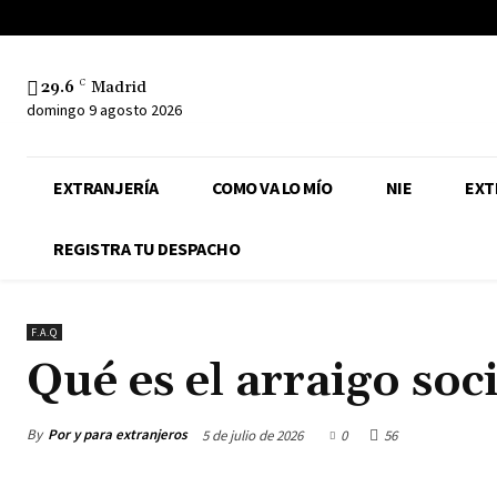
29.6
C
Madrid
domingo 9 agosto 2026
EXTRANJERÍA
COMO VA LO MÍO
NIE
EXT
REGISTRA TU DESPACHO
F.A.Q
Qué es el arraigo soci
By
Por y para extranjeros
5 de julio de 2026
0
56