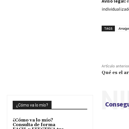
Aviso legal:
e
individualiza
TAGS
Arraigo
Cuota
Artículo anterio
Qué es el a
NI
Consegu
¿Cómo va lo mío?
¿Cómo va lo mío?
Consulta de forma