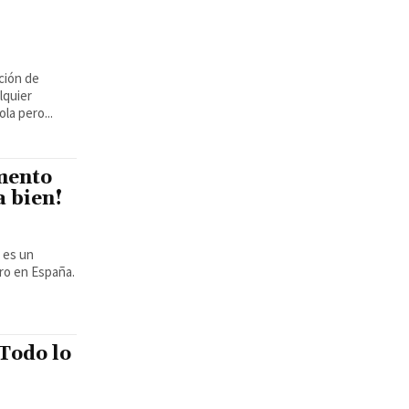
ción de
lquier
la pero...
mento
a bien!
ro en España.
 Todo lo