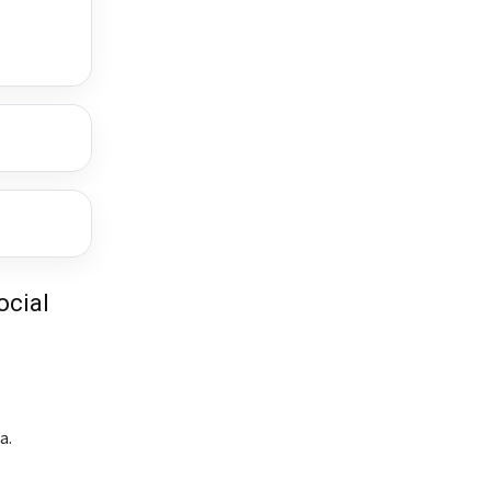
ocial
a.