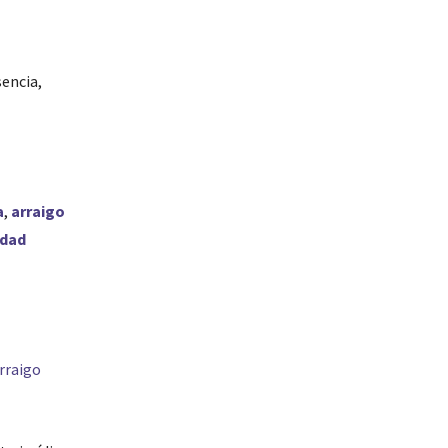
encia,
a
,
arraigo
idad
rraigo