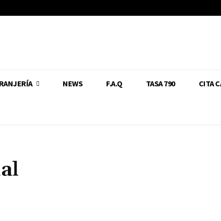
RANJERÍA
NEWS
F.A.Q
TASA 790
CITA 
al
Cuota