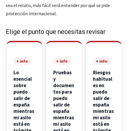
sea el relato, más fácil será entender por qué se pide
protección internacional.
Elige el punto que necesitas revisar
+ info
+ info
+ info
Lo
Pruebas
Riesgos
esencial
y
habitual
sobre
documen
es en
puedo
tos para
puedo
salir de
puedo
salir de
españa
salir de
españa
mientras
españa
mientras
mi asilo
mientras
mi asilo
está en
mi asilo
está en
trámite
está en
trámite