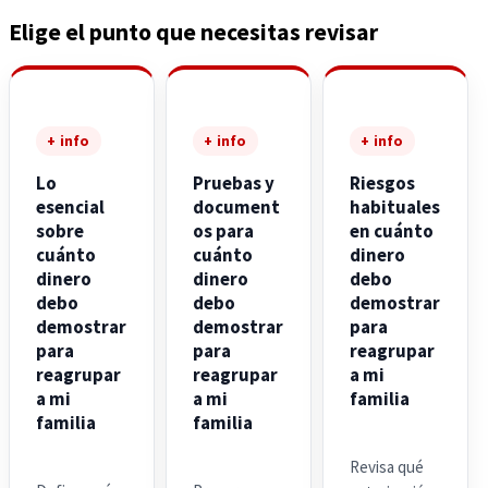
Elige el punto que necesitas revisar
+ info
+ info
+ info
Lo
Pruebas y
Riesgos
esencial
document
habituales
sobre
os para
en cuánto
cuánto
cuánto
dinero
dinero
dinero
debo
debo
debo
demostrar
demostrar
demostrar
para
para
para
reagrupar
reagrupar
reagrupar
a mi
a mi
a mi
familia
familia
familia
Revisa qué