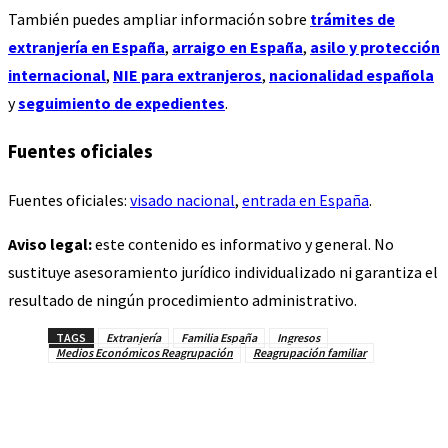
También puedes ampliar información sobre
trámites de
extranjería en España
,
arraigo en España
,
asilo y protección
internacional
,
NIE para extranjeros
,
nacionalidad española
y
seguimiento de expedientes
.
Fuentes oficiales
Fuentes oficiales:
visado nacional
,
entrada en España
.
Aviso legal:
este contenido es informativo y general. No
sustituye asesoramiento jurídico individualizado ni garantiza el
resultado de ningún procedimiento administrativo.
TAGS
Extranjería
Familia España
Ingresos
Medios Económicos Reagrupación
Reagrupación familiar