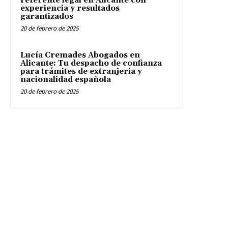
referente legal en Alicante con
experiencia y resultados
garantizados
20 de febrero de 2025
Lucía Cremades Abogados en
Alicante: Tu despacho de confianza
para trámites de extranjeria y
nacionalidad española
20 de febrero de 2025
WELCOME
Welcome is a happy idea of AMBITHION & TRENDING S.L.U , Castellana
91 4-1. Madrid.