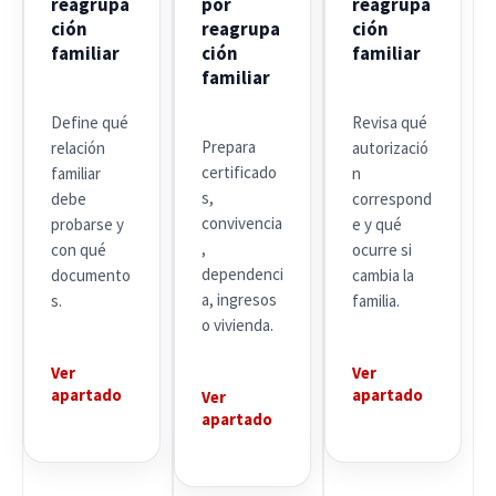
reagrupa
por
reagrupa
ción
reagrupa
ción
familiar
ción
familiar
familiar
Define qué
Revisa qué
Prepara
relación
autorizació
certificado
familiar
n
s,
debe
correspond
convivencia
probarse y
e y qué
,
con qué
ocurre si
dependenci
documento
cambia la
a, ingresos
s.
familia.
o vivienda.
Ver
Ver
apartado
apartado
Ver
apartado