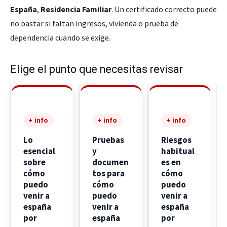
España
,
Residencia Familiar
. Un certificado correcto puede
no bastar si faltan ingresos, vivienda o prueba de
dependencia cuando se exige.
Elige el punto que necesitas revisar
+ info
+ info
+ info
Lo
Pruebas
Riesgos
esencial
y
habitual
sobre
documen
es en
cómo
tos para
cómo
puedo
cómo
puedo
venir a
puedo
venir a
españa
venir a
españa
por
españa
por