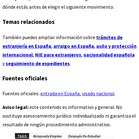
dónde estás antes de elegir el siguiente movimiento.
Temas relacionados
También puedes ampliar información sobre
trámites de
extranjería en España
,
arraigo en España
,
asilo y protección
internacional
,
NIE para extranjeros
,
nacionalidad española
y
seguimiento de expedientes
.
Fuentes oficiales
Fuentes oficiales:
entrada en España
,
visado nacional
.
Aviso legal:
este contenido es informativo y general. No
sustituye asesoramiento jurídico individualizado ni garantiza el
resultado de ningún procedimiento administrativo.
TAGS
Búsqueda Empleo
Después De Estudiar