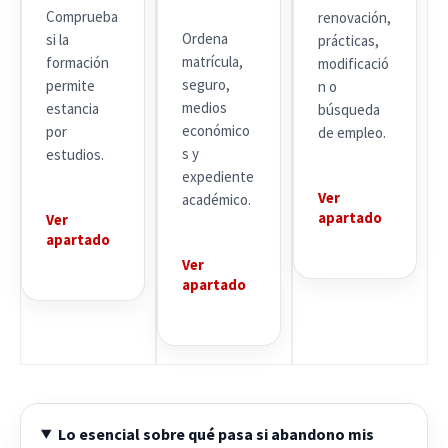
Comprueba
renovación,
Ordena
si la
prácticas,
matrícula,
formación
modificació
seguro,
permite
n o
medios
estancia
búsqueda
económico
por
de empleo.
s y
estudios.
expediente
Ver
académico.
apartado
Ver
apartado
Ver
apartado
Lo esencial sobre qué pasa si abandono mis