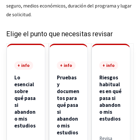
seguro, medios económicos, duración del programa y lugar
de solicitud.
Elige el punto que necesitas revisar
+ info
+ info
+ info
Lo
Pruebas
Riesgos
esencial
y
habitual
sobre
documen
es en qué
qué pasa
tos para
pasa si
si
qué pasa
abandon
abandon
si
o mis
o mis
abandon
estudios
estudios
o mis
estudios
Revisa