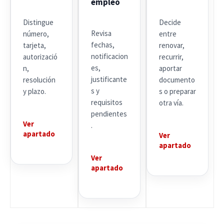
empleo
Distingue
Decide
Revisa
número,
entre
fechas,
tarjeta,
renovar,
notificacion
autorizació
recurrir,
es,
n,
aportar
justificante
resolución
documento
s y
y plazo.
s o preparar
requisitos
otra vía.
pendientes
Ver
.
apartado
Ver
apartado
Ver
apartado