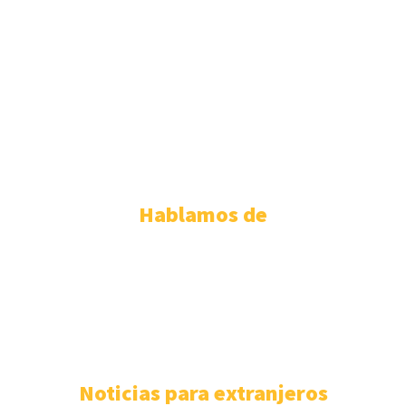
ABOGADOS EXTRANJERÍA MÁLAGA
ABOGADOS EXTRANJERÍA MURCIA
ABOGADOS EXTRANJERÍA PALMA DE MALLORCA
ABOGADOS EXTRANJERÍA SEVILLA
ABOGADOS EXTRANJERÍA TENERIFE
ABOGADOS EXTRANJERIA VALENCIA
ABOGADOS EXTRANJERIA VALLADOLID
ABOGADOS EXTRANJERIA ZARAGOZA
Hablamos de
PERMISO DE RESIDENCIA ESPAÑOLA
110
EXTRANJERÍA
106
F.A.Q
100
ASISTENCIA SANITARIA
93
ABOGADOS EXTRANJERÍA
85
NÓMADAS DIGITALES
80
Noticias para extranjeros