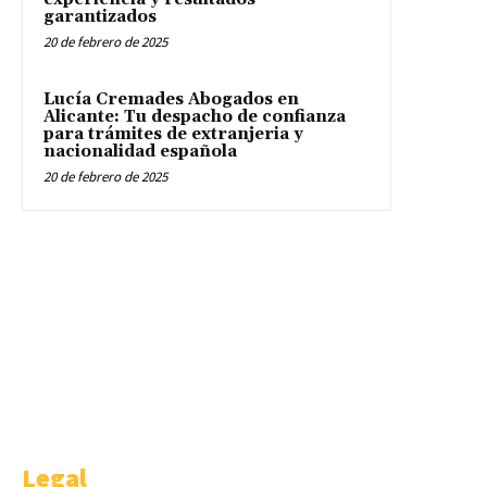
garantizados
20 de febrero de 2025
Lucía Cremades Abogados en
Alicante: Tu despacho de confianza
para trámites de extranjeria y
nacionalidad española
20 de febrero de 2025
WELCOME
Welcome is a happy idea of AMBITHION & TRENDING S.L.U , Castellana
91 4-1. Madrid.
Legal