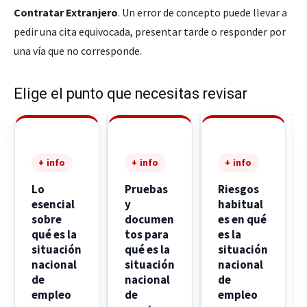
Contratar Extranjero
. Un error de concepto puede llevar a
pedir una cita equivocada, presentar tarde o responder por
una vía que no corresponde.
Elige el punto que necesitas revisar
+ info
+ info
+ info
Lo
Pruebas
Riesgos
esencial
y
habitual
sobre
documen
es en qué
qué es la
tos para
es la
situación
qué es la
situación
nacional
situación
nacional
de
nacional
de
empleo
de
empleo