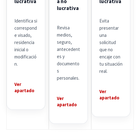
lucrativa
a no
lucrativa
lucrativa
Identifica si
Evita
Revisa
correspond
presentar
medios,
e visado,
una
seguro,
residencia
solicitud
antecedent
inicial o
que no
es y
modificació
encaje con
documento
n.
tu situación
s
real.
personales.
Ver
apartado
Ver
apartado
Ver
apartado