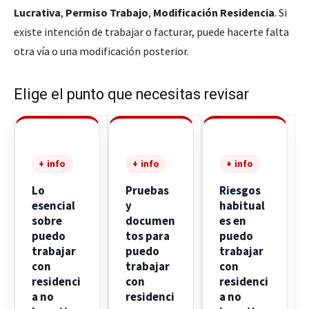
Lucrativa
,
Permiso Trabajo
,
Modificación Residencia
. Si
existe intención de trabajar o facturar, puede hacerte falta
otra vía o una modificación posterior.
Elige el punto que necesitas revisar
+ info
+ info
+ info
Lo
Pruebas
Riesgos
esencial
y
habitual
sobre
documen
es en
puedo
tos para
puedo
trabajar
puedo
trabajar
con
trabajar
con
residenci
con
residenci
a no
residenci
a no