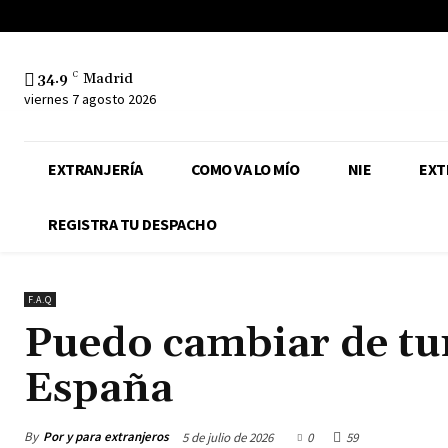
34.9
C
Madrid
viernes 7 agosto 2026
EXTRANJERÍA
COMO VA LO MÍO
NIE
EXT
REGISTRA TU DESPACHO
F.A.Q
Puedo cambiar de tur
España
By
Por y para extranjeros
5 de julio de 2026
0
59