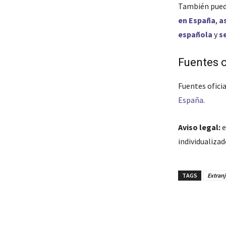
También pued
en España
,
a
española
y
s
Fuentes o
Fuentes oficia
España
.
Aviso legal:
e
individualiza
TAGS
Extranj
Cuota