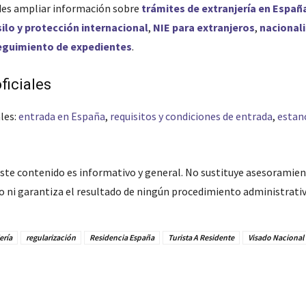
es ampliar información sobre
trámites de extranjería en Españ
silo y protección internacional
,
NIE para extranjeros
,
nacional
eguimiento de expedientes
.
ficiales
les:
entrada en España
,
requisitos y condiciones de entrada
,
estan
ste contenido es informativo y general. No sustituye asesoramient
do ni garantiza el resultado de ningún procedimiento administrativ
ería
regularización
Residencia España
Turista A Residente
Visado Nacional