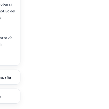
obar si
motivo del
n
otra vía
de
españa
a