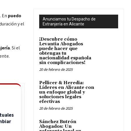
. En
puedo
Anunciamos tu Despacho de
 duración y el
Extranjería en Alicante
¡Descubre cómo
Levantia Abogados
jería
. Si el
puede hacer que
obtengas tu
iente.
nacionalidad española
sin complicaciones!
20 de febrero de 2025
Pellicer & Heredia:
Líderes en Alicante con
un enfoque global y
soluciones legales
efectivas
20 de febrero de 2025
tuales
mbiar
Sánchez Butrón
Abogados: Un