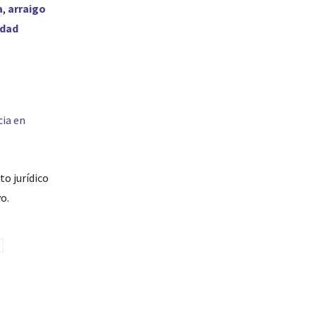
a
,
arraigo
idad
cia en
o jurídico
o.