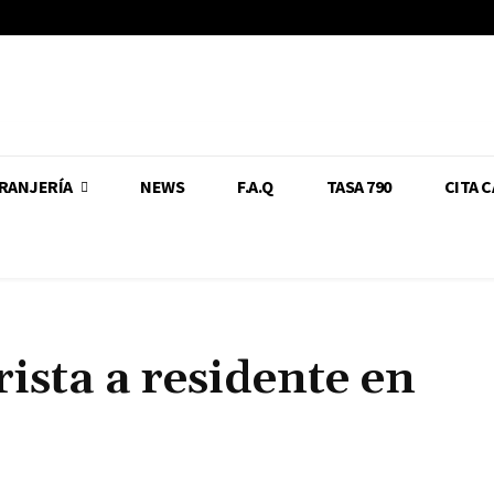
RANJERÍA
NEWS
F.A.Q
TASA 790
CITA 
ista a residente en
Cuota