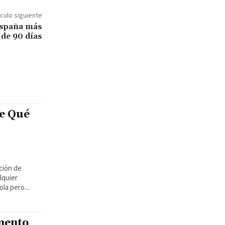
ículo siguiente
España más
de 90 días
e Qué
ción de
lquier
la pero...
mento