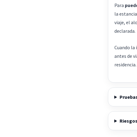
Para
puedo
la estanci
viaje, el a
declarada.
Cuando la i
antes de vi
residencia.
Pruebas
Riesgos