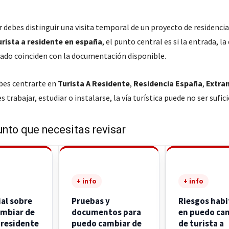
r debes distinguir una visita temporal de un proyecto de residencia
urista a residente en españa
, el punto central es si la entrada, la
ado coinciden con la documentación disponible.
ebes centrarte en
Turista A Residente
,
Residencia España
,
Extran
s trabajar, estudiar o instalarse, la vía turística puede no ser sufic
unto que necesitas revisar
+ info
+ info
ial sobre
Pruebas y
Riesgos habi
mbiar de
documentos para
en puedo ca
 residente
puedo cambiar de
de turista a