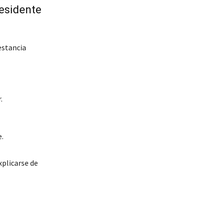
residente
estancia
.
e.
xplicarse de