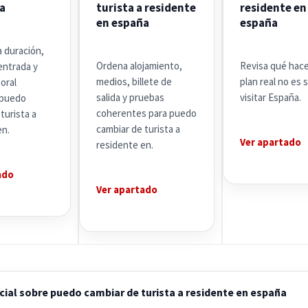
a
turista a residente
residente en
en españa
españa
 duración,
Ordena alojamiento,
Revisa qué hacer
entrada y
medios, billete de
plan real no es 
oral
salida y pruebas
visitar España.
 puedo
coherentes para puedo
turista a
cambiar de turista a
en.
Ver apartado
residente en.
ado
Ver apartado
cial sobre puedo cambiar de turista a residente en españa