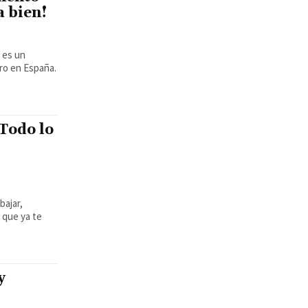
a bien!
ro en España.
 Todo lo
bajar,
 que ya te
y