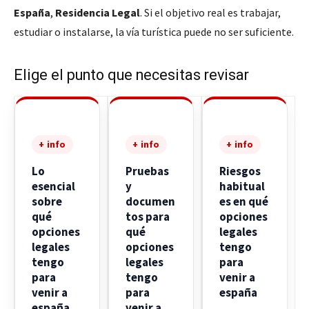
España
,
Residencia Legal
. Si el objetivo real es trabajar,
estudiar o instalarse, la vía turística puede no ser suficiente.
Elige el punto que necesitas revisar
+ info
+ info
+ info
Lo
Pruebas
Riesgos
esencial
y
habitual
sobre
documen
es en qué
qué
tos para
opciones
opciones
qué
legales
legales
opciones
tengo
tengo
legales
para
para
tengo
venir a
venir a
para
españa
españa
venir a