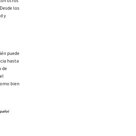
con otros
 Desde los
d y
ién puede
ncia hasta
o de
el
 Como bien
spañol