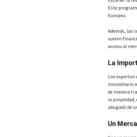
obtener la re
Este programa
Europea.
Además, las c
suelen financi
acceso al merc
La Impor
Los expertos 
inmobiliario e
de manera tra
la propiedad, 
abogado de un
Un Merca