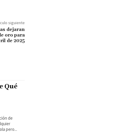
ículo siguiente
as dejaran
de oro para
ril de 2025
e Qué
ción de
lquier
la pero...