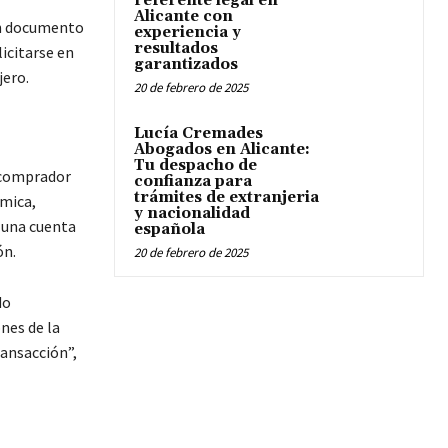
referente legal en
Alicante con
un documento
experiencia y
resultados
icitarse en
garantizados
jero.
20 de febrero de 2025
Lucía Cremades
Abogados en Alicante:
Tu despacho de
l comprador
confianza para
trámites de extranjeria
ómica,
y nacionalidad
 una cuenta
española
ón.
20 de febrero de 2025
do
nes de la
ransacción”,