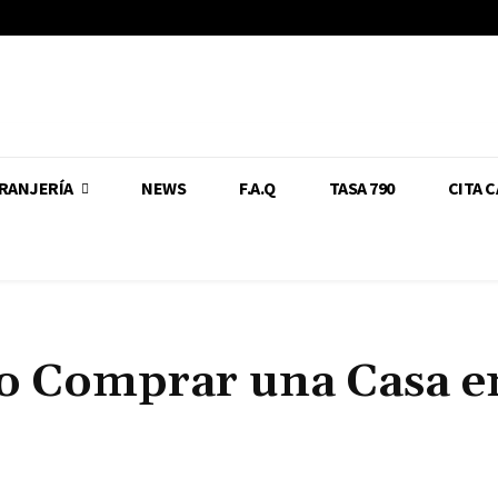
RANJERÍA
NEWS
F.A.Q
TASA 790
CITA 
o Comprar una Casa e
Cuota