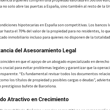
sidencia a quienes compren una propiedad valorada en 500.000 euro
 no solo abre las puertas a España, sino también al resto de la U
ondiciones hipotecarias en España son competitivas. Los bancos l
ar hasta el 70% del valor de la propiedad para no residentes, lo que 
ado inmobiliario incluso para quienes no disponen de la totalidad 
tancia del Asesoramiento Legal
coinciden en que el apoyo de un abogado especializado en derecho
s crucial para evitar problemas legales y garantizar que la operaci
nsparente. “Es fundamental revisar todos los documentos relaci
como los títulos de propiedad y posibles cargas o deudas”, adviert
 prestigioso bufete de Barcelona.
do Atractivo en Crecimiento