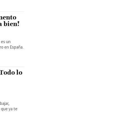
mento
a bien!
ro en España.
 Todo lo
bajar,
 que ya te