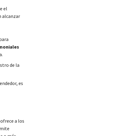
e el
n alcanzar
para
moniales
a.
stro de la
endedor, es
ofrece a los
rmite