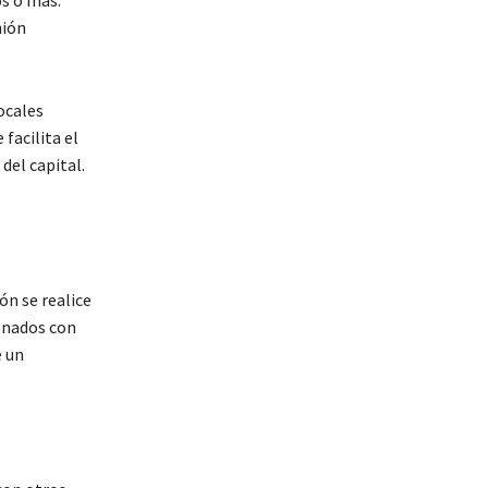
s o más.
nión
ocales
facilita el
del capital.
ón se realice
onados con
e un