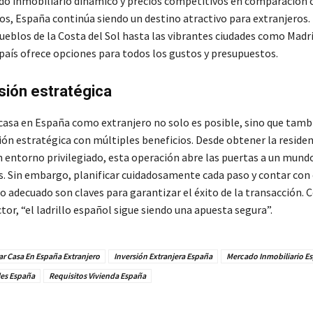
o inmobiliario dinámico y precios competitivos en comparación 
os, España continúa siendo un destino atractivo para extranjeros.
ueblos de la Costa del Sol hasta las vibrantes ciudades como Madri
 país ofrece opciones para todos los gustos y presupuestos.
sión estratégica
asa en España como extranjero no solo es posible, sino que tamb
ión estratégica con múltiples beneficios. Desde obtener la reside
un entorno privilegiado, esta operación abre las puertas a un mund
. Sin embargo, planificar cuidadosamente cada paso y contar con 
 adecuado son claves para garantizar el éxito de la transacción.
ctor, “el ladrillo español sigue siendo una apuesta segura”.
r Casa En España Extranjero
Inversión Extranjera España
Mercado Inmobiliario E
les España
Requisitos Vivienda España