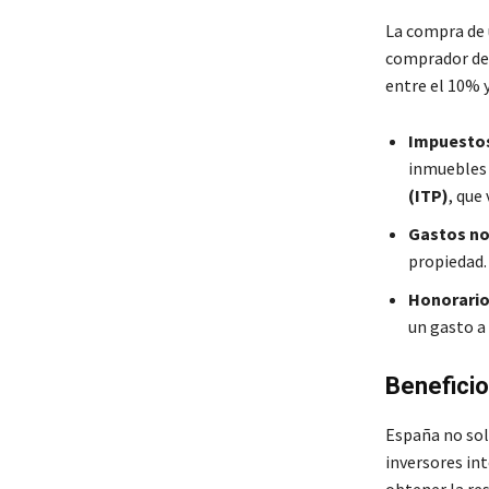
La compra de 
comprador deb
entre el 10% y
Impuesto
inmuebles
(ITP)
, que
Gastos not
propiedad.
Honorarios
un gasto a
Benefici
España no solo
inversores int