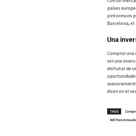
Con un mercad
países europe
pintorescos p
Barcelona, el
Una inver
Comprar una c
ser una invers
disfrutar de 
oportunidades
asesoramiento
dicen en el se
TAGS
Compra
NIE Para Inmueb