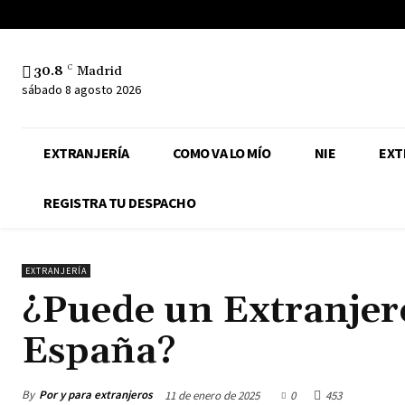
30.8
C
Madrid
sábado 8 agosto 2026
EXTRANJERÍA
COMO VA LO MÍO
NIE
EXT
REGISTRA TU DESPACHO
EXTRANJERÍA
¿Puede un Extranjer
España?
By
Por y para extranjeros
11 de enero de 2025
0
453