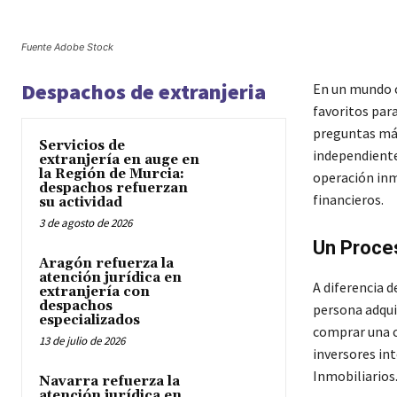
Fuente Adobe Stock
Despachos de extranjeria
En un mundo c
favoritos para
preguntas más
Servicios de
independiente
extranjería en auge en
la Región de Murcia:
operación inmo
despachos refuerzan
financieros.
su actividad
3 de agosto de 2026
Un Proce
Aragón refuerza la
atención jurídica en
A diferencia d
extranjería con
despachos
persona adquir
especializados
comprar una c
13 de julio de 2026
inversores in
Inmobiliarios
Navarra refuerza la
atención jurídica en