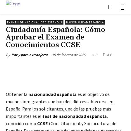
EXAMEN DE NACIONALIDAD ESPAÑOLA
NACIONALIDAD ESPAÑOLA
Ciudadanía Española: Cómo
Aprobar el Examen de
Conocimientos CCSE
19 de febrero de 2025
0
438
By
Por y para extranjeros
Obtener la
nacionalidad española
es el objetivo de
muchos inmigrantes que han decidido establecerse en
España. Para los solicitantes, una de las pruebas más
importantes es el
test de nacionalidad española
,
conocido como
CCSE
(Constitucional y Sociocultural de
España). Este examen es una de las condiciones necesarias